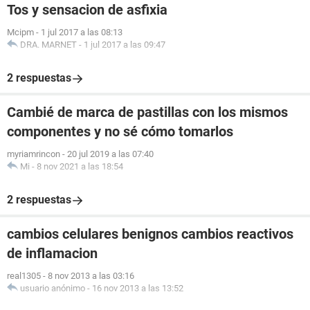
Tos y sensacion de asfixia
Mcipm
-
1 jul 2017 a las 08:13
DRA. MARNET
-
1 jul 2017 a las 09:47
2 respuestas
Cambié de marca de pastillas con los mismos
componentes y no sé cómo tomarlos
myriamrincon
-
20 jul 2019 a las 07:40
Mi
-
8 nov 2021 a las 18:54
2 respuestas
cambios celulares benignos cambios reactivos
de inflamacion
real1305
-
8 nov 2013 a las 03:16
usuario anónimo
-
16 nov 2013 a las 13:52