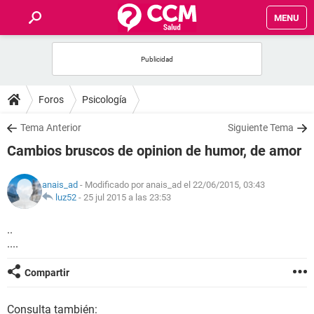
MENU
INICIO
FOROS
Foros
Psicología
SALUD
Tema Anterior
Siguiente Tema
Cambios bruscos de opinion de humor, de amor
FAMILIA
anais_ad
- Modificado por anais_ad el 22/06/2015, 03:43
NUTRICIÓN
luz52
-
25 jul 2015 a las 23:53
..
BIENESTAR
....
SEXUALIDAD
Compartir
GLOSARIO
Consulta también: