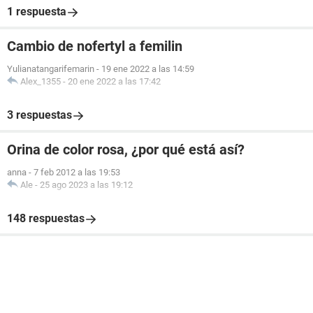
1 respuesta
Cambio de nofertyl a femilin
Yulianatangarifemarin
-
19 ene 2022 a las 14:59
Alex_1355
-
20 ene 2022 a las 17:42
3 respuestas
Orina de color rosa, ¿por qué está así?
anna
-
7 feb 2012 a las 19:53
Ale
-
25 ago 2023 a las 19:12
148 respuestas