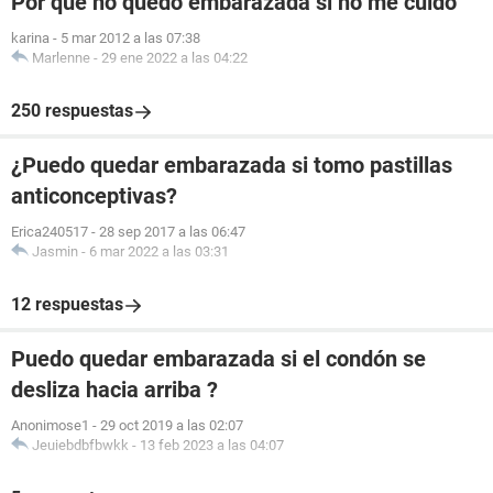
Por qué no quedo embarazada si no me cuido
karina
-
5 mar 2012 a las 07:38
Marlenne
-
29 ene 2022 a las 04:22
250 respuestas
¿Puedo quedar embarazada si tomo pastillas
anticonceptivas?
Erica240517
-
28 sep 2017 a las 06:47
Jasmin
-
6 mar 2022 a las 03:31
12 respuestas
Puedo quedar embarazada si el condón se
desliza hacia arriba ?
Anonimose1
-
29 oct 2019 a las 02:07
Jeuiebdbfbwkk
-
13 feb 2023 a las 04:07