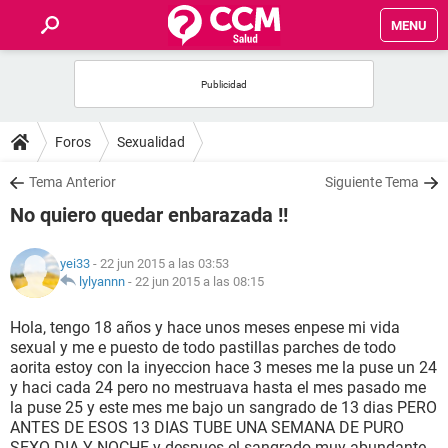
MENU
INICIO
FOROS
Foros
Sexualidad
SALUD
Tema Anterior
Siguiente Tema
No quiero quedar enbarazada !!
FAMILIA
yei33
- 22 jun 2015 a las 03:53
NUTRICIÓN
lylyannn
-
22 jun 2015 a las 08:15
Hola, tengo 18 años y hace unos meses enpese mi vida
BIENESTAR
sexual y me e puesto de todo pastillas parches de todo
aorita estoy con la inyeccion hace 3 meses me la puse un 24
SEXUALIDAD
y haci cada 24 pero no mestruava hasta el mes pasado me
la puse 25 y este mes me bajo un sangrado de 13 dias PERO
ANTES DE ESOS 13 DIAS TUBE UNA SEMANA DE PURO
GLOSARIO
SEXO DIA Y NOCHE y despues el sangrado muy abundante