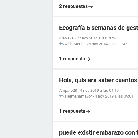
2 respuestas
Ecografía 6 semanas de ges
AleNava
-
22 nov 2014 a las 20:20
Aída María
-
26 nov 2014 a las 11:47
1 respuesta
Hola, quisiera saber cuanto
Amparo28
-
4 nov 2019 a las 04:19
Hermanamayor
-
4 nov 2019 a las 09:01
1 respuesta
puede existir embarazo con 