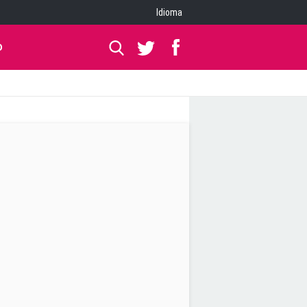
Idioma
O