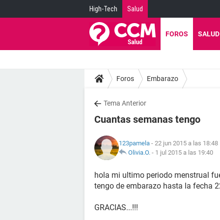
High-Tech
Salud
FOROS
SALUD
Foros
Embarazo
Tema Anterior
Cuantas semanas tengo
123pamela
- 22 jun 2015 a las 18:48
Olivia.O.
-
1 jul 2015 a las 19:40
hola mi ultimo periodo menstrual f
tengo de embarazo hasta la fecha 22
GRACIAS...!!!