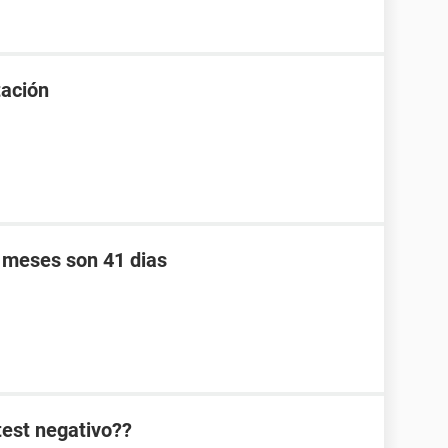
tación
s meses son 41 dias
test negativo??