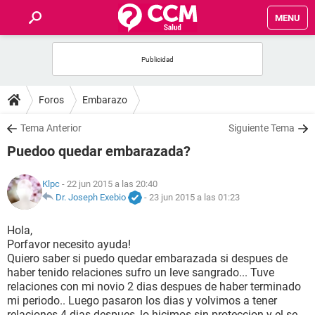
MENU
INICIO
FOROS
Foros
Embarazo
SALUD
Tema Anterior
Siguiente Tema
Puedoo quedar embarazada?
FAMILIA
Klpc
- 22 jun 2015 a las 20:40
NUTRICIÓN
Dr. Joseph Exebio
-
23 jun 2015 a las 01:23
Hola,
BIENESTAR
Porfavor necesito ayuda!
Quiero saber si puedo quedar embarazada si despues de
SEXUALIDAD
haber tenido relaciones sufro un leve sangrado... Tuve
relaciones con mi novio 2 dias despues de haber terminado
mi periodo.. Luego pasaron los dias y volvimos a tener
GLOSARIO
relaciones 4 dias despues, lo hicimos sin proteccion y el se