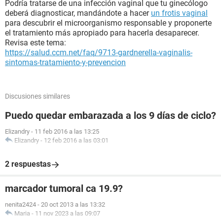
Podría tratarse de una infección vaginal que tu ginecólogo
deberá diagnosticar, mandándote a hacer
un frotis vaginal
para descubrir el microorganismo responsable y proponerte
el tratamiento más apropiado para hacerla desaparecer.
Revisa este tema:
https://salud.ccm.net/faq/9713-gardnerella-vaginalis-
sintomas-tratamiento-y-prevencion
Discusiones similares
Puedo quedar embarazada a los 9 días de ciclo?
Elizandry
-
11 feb 2016 a las 13:25
Elizandry
-
12 feb 2016 a las 03:01
2 respuestas
marcador tumoral ca 19.9?
nenita2424
-
20 oct 2013 a las 13:32
Maria
-
11 nov 2023 a las 09:07