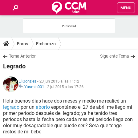
MENU
INICIO
FOROS
Foros
Embarazo
SALUD
Tema Anterior
Siguiente Tema
Legrado
FAMILIA
EliGonzlez
- 23 jun 2015 a las 11:12
NUTRICIÓN
Yasmin001
-
2 jul 2015 a las 17:26
Hola buenos dias hace dos meses y medio me realicé un
BIENESTAR
legrado
por un
aborto
espontáneo el 27 de abril me llego mi
primer periodo después del legrado; ya he tenido tres
SEXUALIDAD
periodos hasta la fecha pero cada mes mi periodo llega con
olor muy desagradable que puede ser.? Sera que tengo
restos de mi bebe
GLOSARIO