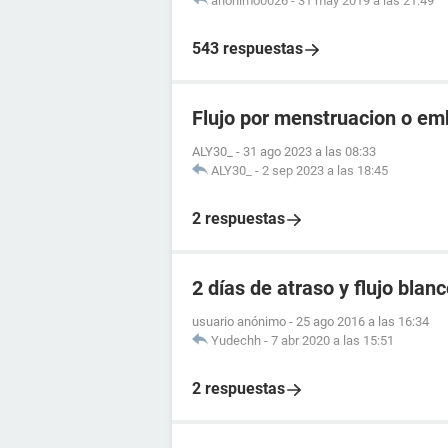
anonimo0026
-
31 may 2019 a las 21:49
543 respuestas
Flujo por menstruacion o e
ALY30_
-
31 ago 2023 a las 08:33
ALY30_
-
2 sep 2023 a las 18:45
2 respuestas
2 días de atraso y flujo blan
usuario anónimo
-
25 ago 2016 a las 16:34
Yudechh
-
7 abr 2020 a las 15:51
2 respuestas