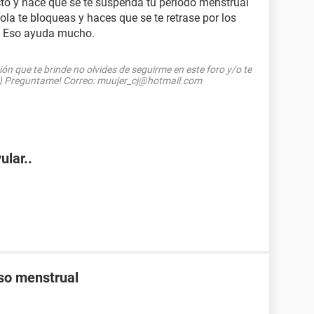
cto y hace que se te suspenda tu periodo menstrual
la te bloqueas y haces que se te retrase por los
e! Eso ayuda mucho.
ción que te brinde no olvides de seguirme en este foro y/o te
 :) Preguntame! Correo: muujer_cj@hotmail.com
ular..
aso menstrual