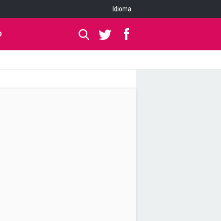
Idioma
O