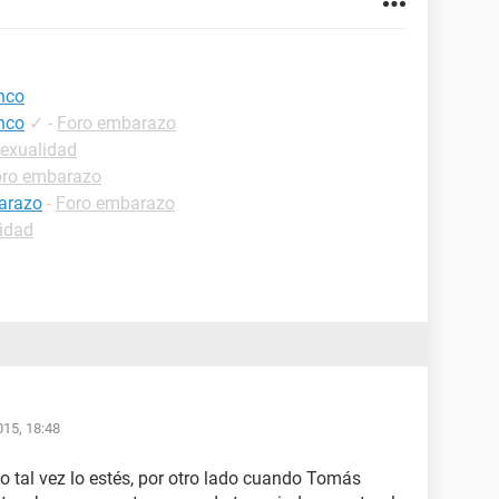
anco
anco
✓
-
Foro embarazo
sexualidad
oro embarazo
barazo
-
Foro embarazo
idad
015, 18:48
co tal vez lo estés, por otro lado cuando Tomás