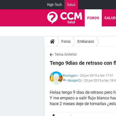
High-Tech
Salud
FOROS
SALUD
Foros
Embarazo
Tema Anterior
Tengo 9dias de retraso con f
Rociogarc
- 23 jun 2015 a las 17:51
MuujerCJ
-
23 jun 2015 a las 18:
Holaa tengo 9 dias de retraso pero 
Y me empezo a salir flujo blanco ha
hace 2 meses deje de tomarlas ¿es