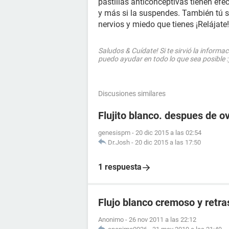
pastillas anticonceptivas tienen efe
y más si la suspendes. También tú so
nervios y miedo que tienes ¡Relájat
Saludos & Cuídate! Si te sirvió la informa
puedo ayudar en todo lo que sea posible
Discusiones similares
Flujito blanco. despues de ov
genesispm
-
20 dic 2015 a las 02:54
Dr.Josh
-
20 dic 2015 a las 17:50
1 respuesta
Flujo blanco cremoso y retr
Anonimo
-
26 nov 2011 a las 22:12