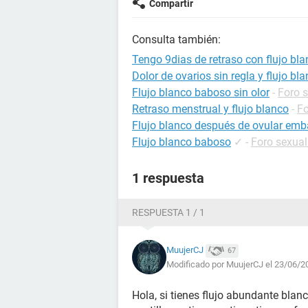
Compartir
Consulta también:
Tengo 9dias de retraso con flujo bl
Dolor de ovarios sin regla y flujo bl
Flujo blanco baboso sin olor
-
Foro 
Retraso menstrual y flujo blanco
-
F
Flujo blanco después de ovular em
Flujo blanco baboso
✓
-
Foro sexual
1 respuesta
RESPUESTA 1 / 1
MuujerCJ
67
Modificado por MuujerCJ el 23/06/2
Hola, si tienes flujo abundante blan