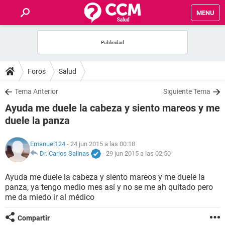
MENU
INICIO
FOROS
Foros
Salud
SALUD
Tema Anterior
Siguiente Tema
Ayuda me duele la cabeza y siento mareos y me
FAMILIA
duele la panza
NUTRICIÓN
Emanuel124
- 24 jun 2015 a las 00:18
Dr. Carlos Salinas
-
29 jun 2015 a las 02:50
BIENESTAR
Ayuda me duele la cabeza y siento mareos y me duele la
panza, ya tengo medio mes así y no se me ah quitado pero
SEXUALIDAD
me da miedo ir al médico
GLOSARIO
Compartir