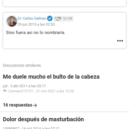
Dr. Carlos Salinas
16.108
29 jun 2015 a las 02:50
Sino fuera asi no lo nombraría.
Discusiones similares
Me duele mucho el bulto de la cabeza
juli
-
5 abr 2011 a las 03:17
Carmen212121
-
21 nov 2021 a las 12:26
16 respuestas
Dolor después de masturbación
10090807
-
16 oct 2014 a las 07:12