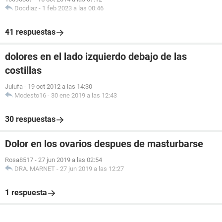
Docdiaz
-
1 feb 2023 a las 00:46
41 respuestas
dolores en el lado izquierdo debajo de las
costillas
Julufa
-
19 oct 2012 a las 14:30
Modesto16
-
30 ene 2019 a las 12:43
30 respuestas
Dolor en los ovarios despues de masturbarse
Rosa8517
-
27 jun 2019 a las 02:54
DRA. MARNET
-
27 jun 2019 a las 12:27
1 respuesta