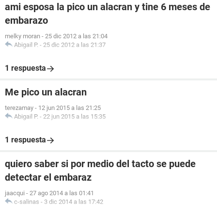
ami esposa la pico un alacran y tine 6 meses de
embarazo
melky moran
-
25 dic 2012 a las 21:04
Abigail P.
-
25 dic 2012 a las 21:37
1 respuesta
Me pico un alacran
terezamay
-
12 jun 2015 a las 21:25
Abigail P.
-
22 jun 2015 a las 15:35
1 respuesta
quiero saber si por medio del tacto se puede
detectar el embaraz
jaacqui
-
27 ago 2014 a las 01:41
c-salinas
-
3 dic 2014 a las 17:42