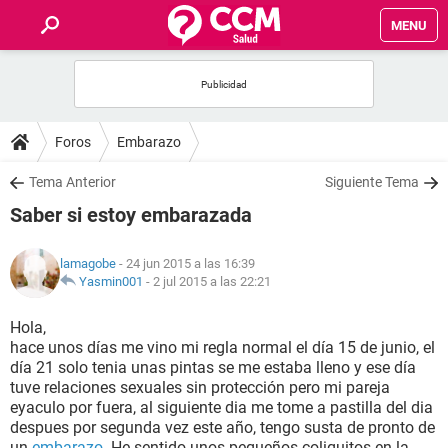
MENU
INICIO
FOROS
Foros
Embarazo
SALUD
Tema Anterior
Siguiente Tema
Saber si estoy embarazada
FAMILIA
lamagobe
- 24 jun 2015 a las 16:39
NUTRICIÓN
Yasmin001
-
2 jul 2015 a las 22:21
Hola,
BIENESTAR
hace unos días me vino mi regla normal el día 15 de junio, el
día 21 solo tenia unas pintas se me estaba lleno y ese día
SEXUALIDAD
tuve relaciones sexuales sin protección pero mi pareja
eyaculo por fuera, al siguiente dia me tome a pastilla del dia
despues por segunda vez este año, tengo susta de pronto de
GLOSARIO
un
embarazo
. He sentido unos pequeños coliquitos en la