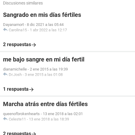
Discusiones similares
Sangrado en mis días fértiles
Dayanamort
-
8 dic 2021 a las 05:44
Carolina15
-
1 abr 2022 a las 12:17
2 respuestas
me bajo sangre en mi día fertil
dianamichelle
-
2 ene 2015 a las 19:39
Dr.Josh
-
3 ene 2015 a las 01:08
1 respuesta
Marcha atrás entre días fértiles
queenofbrokenhearts
-
13 ene 2018 a las 02:01
Celeste11
-
13 ene 2018 a las 18:39
2 respuestas