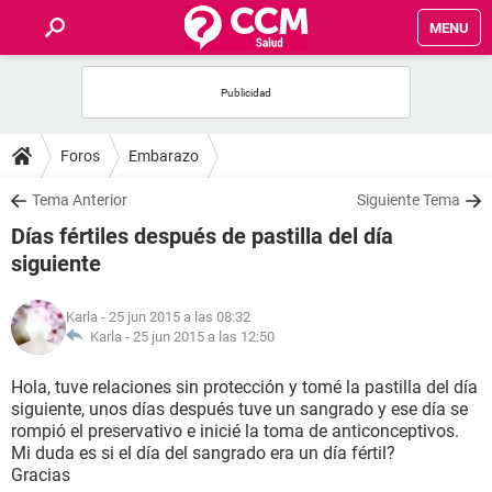
MENU
INICIO
FOROS
Foros
Embarazo
SALUD
Tema Anterior
Siguiente Tema
Días fértiles después de pastilla del día
FAMILIA
siguiente
NUTRICIÓN
Karla
- 25 jun 2015 a las 08:32
Karla -
25 jun 2015 a las 12:50
BIENESTAR
Hola, tuve relaciones sin protección y tomé la pastilla del día
siguiente, unos días después tuve un sangrado y ese día se
SEXUALIDAD
rompió el preservativo e inicié la toma de anticonceptivos.
Mi duda es si el día del sangrado era un día fértil?
Gracias
GLOSARIO