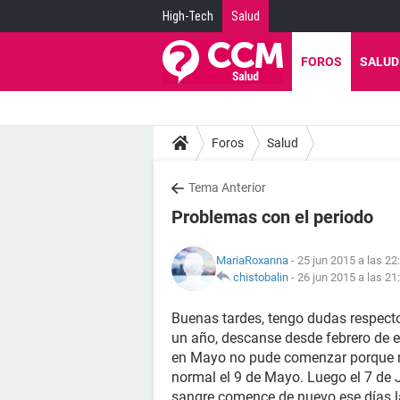
High-Tech
Salud
FOROS
SALUD
Foros
Salud
Tema Anterior
Problemas con el periodo
MariaRoxanna
- 25 jun 2015 a las 22
chistobalin
-
26 jun 2015 a las 21
Buenas tardes, tengo dudas respect
un año, descanse desde febrero de e
en Mayo no pude comenzar porque no
normal el 9 de Mayo. Luego el 7 de 
sangre comence de nuevo ese días la