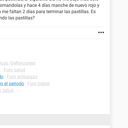
tomandolas y hace 4 días manche de nuevo rojo y
me faltan 2 días para terminar las pastillas. Es
do las pastillas?
icas -Definiciones
o
-
Foro salud
do
-
Foro embarazo
on el periodo
-
Foro bebés
o salud