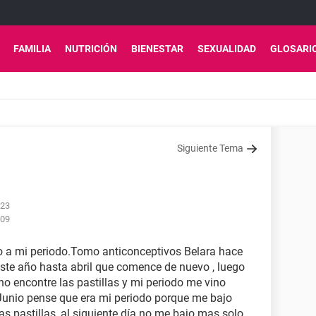
FAMILIA
NUTRICIÓN
BIENESTAR
SEXUALIDAD
GLOSARI
Siguiente Tema
:23
:09
o a mi periodo.Tomo anticonceptivos Belara hace
ste año hasta abril que comence de nuevo , luego
 encontre las pastillas y mi periodo me vino
Junio pense que era mi periodo porque me bajo
s pastillas, al siguiente día no me bajo mas solo