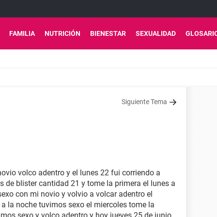
FAMILIA
NUTRICIÓN
BIENESTAR
SEXUALIDAD
GLOSARI
Siguiente Tema
ovio volco adentro y el lunes 22 fui corriendo a
s de blister cantidad 21 y tome la primera el lunes a
 sexo con mi novio y volvio a volcar adentro el
y a la noche tuvimos sexo el miercoles tome la
uvimos sexo y volco adentro y hoy jueves 25 de junio