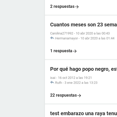
2 respuestas
Cuantos meses son 23 sema
Carolina271992
-
10 abr 2020 a las 00:43
Hermanamayor
-
10 abr 2020 a las 01:44
1 respuesta
Por qué hago popo negro, e
isai
-
16 oct 2012 a las 19:21
Ruth
-
3 ene 2022 a las 13:23
22 respuestas
test embarazo una raya tenu