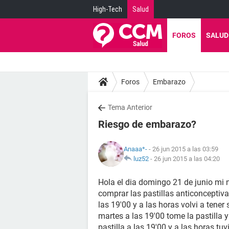
High-Tech
Salud
FOROS
SALUD
Foros
Embarazo
Tema Anterior
Riesgo de embarazo?
Anaaa*-
- 26 jun 2015 a las 03:59
luz52
-
26 jun 2015 a las 04:20
Hola el dia domingo 21 de junio mi n
comprar las pastillas anticonceptiva
las 19'00 y a las horas volvi a tener
martes a las 19'00 tome la pastilla 
pastilla a las 19'00 y a las horas t