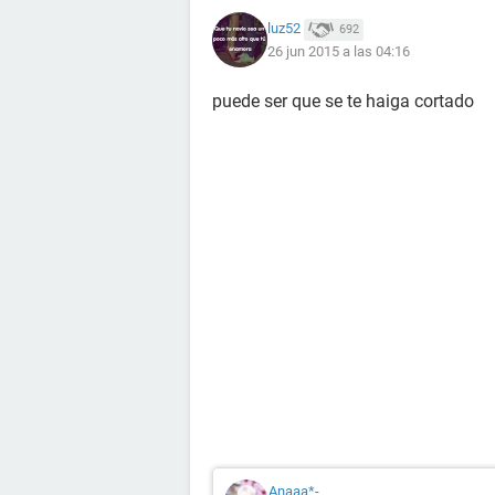
luz52
692
26 jun 2015 a las 04:16
puede ser que se te haiga cortado
Anaaa*-