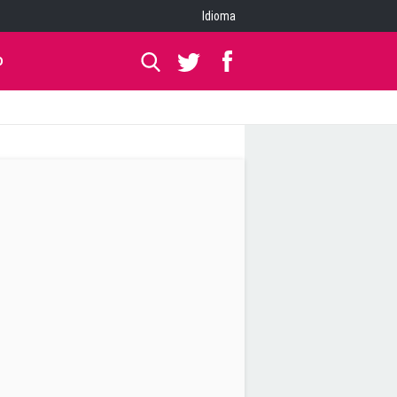
Idioma
O