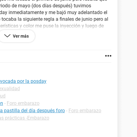
eriodo de mayo (dos días después) tuvimos
s day inmediatamente y me bajó muy adelantado el
tocaba la siguiente regla a finales de junio pero al
erísticas y color me puse la inyección y luego de
casiones más.
Ver más
 ponerme la inyección con ese periodo adelantado,
struación ese mes así que por eso lo hice; ahora
a puesto en una falsa menstruación o que la
fecto ¿estaré embarazada?... me haré la prueba en
a.
ovocada por la posday
exualidad
lud
ón
-
Foro embarazo
pastilla del día después foro
-
Foro embarazo
as prácticas -Embarazo