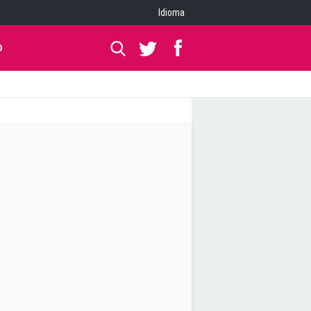
Idioma
O