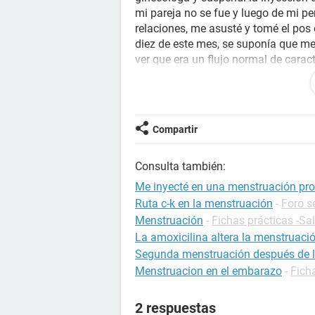
mi pareja no se fue y luego de mi p
relaciones, me asusté y tomé el po
diez de este mes, se suponía que me 
ver que era un flujo normal de caract
seis días tuve relaciones por dos o
Mi pregunta es si cometí un error al
no sabía si vendría de nuevo mi men
Compartir
temo estar embarazada por habérmel
inyección haya demorado en hacer e
Consulta también:
una semana pero estoy muy nervios
Me inyecté en una menstruación pr
Gracias de antemano.
Ruta c-k en la menstruación
-
Foro s
Menstruación
-
Fichas prácticas -Sa
La amoxicilina altera la menstruaci
Segunda menstruación después de la 
Menstruacion en el embarazo
-
Fich
2 respuestas