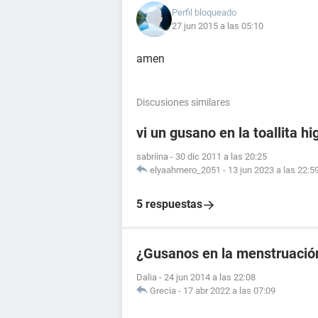
Perfil bloqueado
27 jun 2015 a las 05:10
amen
Discusiones similares
vi un gusano en la toallita hi
sabriina
-
30 dic 2011 a las 20:25
elyaahmero_2051
-
13 jun 2023 a las 22:5
5 respuestas
¿Gusanos en la menstruació
Dalia
-
24 jun 2014 a las 22:08
Grecia
-
17 abr 2022 a las 07:09