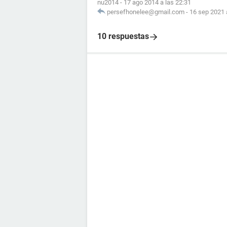
nu2014
-
17 ago 2014 a las 22:31
persefhonelee@gmail.com
-
16 sep 2021 
10 respuestas