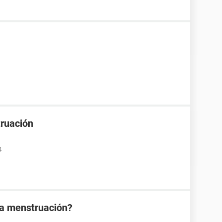
truación
4
la menstruación?