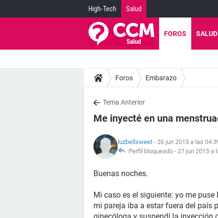
High-Tech
Salud
FOROS
SALUD
Foros
Embarazo
Tema Anterior
Me inyecté en una menstrua
luzbellsweet
- 26 jun 2015 a las 04:3
Perfil bloqueado -
27 jun 2015 a 
Buenas noches.
Mi caso es el siguiente: yo me puse
mi pareja iba a estar fuera del país 
ginecóloga y suspendí la inyección 