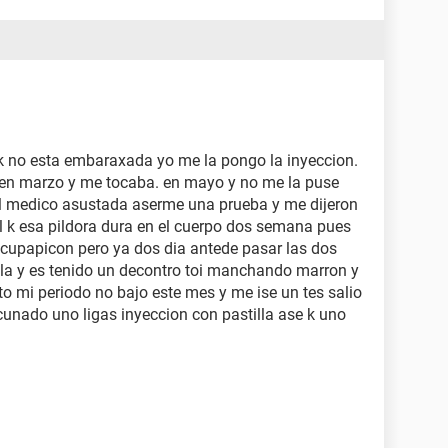
ir k no esta embaraxada yo me la pongo la inyeccion.
 en marzo y me tocaba. en mayo y no me la puse
 al medico asustada aserme una prueba y me dijeron
 k esa pildora dura en el cuerpo dos semana pues
eocupapicon pero ya dos dia antede pasar las dos
la y es tenido un decontro toi manchando marron y
 mi periodo no bajo este mes y me ise un tes salio
cunado uno ligas inyeccion con pastilla ase k uno