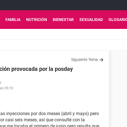
FAMILIA
NUTRICIÓN
BIENESTAR
SEXUALIDAD
GLOSARI
Siguiente Tema
ción provocada por la posday
9
las 05:10
 las inyecciones por dos meses (abril y mayo) pero
por casi seis meses, así que consulté con la
que me tocaba el primero de junio pero resulta que