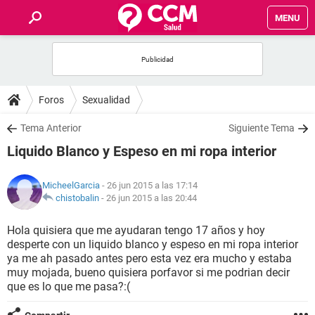
MENU
INICIO
FOROS
Foros
Sexualidad
SALUD
Tema Anterior
Siguiente Tema
Liquido Blanco y Espeso en mi ropa interior
FAMILIA
MicheelGarcia
- 26 jun 2015 a las 17:14
NUTRICIÓN
chistobalin
-
26 jun 2015 a las 20:44
Hola quisiera que me ayudaran tengo 17 años y hoy
BIENESTAR
desperte con un liquido blanco y espeso en mi ropa interior
ya me ah pasado antes pero esta vez era mucho y estaba
SEXUALIDAD
muy mojada, bueno quisiera porfavor si me podrian decir
que es lo que me pasa?:(
GLOSARIO