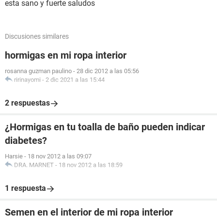
esta sano y fuerte saludos
Discusiones similares
hormigas en mi ropa interior
rosanna guzman paulino
-
28 dic 2012 a las 05:56
ririnayomi
-
2 dic 2021 a las 15:44
2 respuestas
¿Hormigas en tu toalla de baño pueden indicar
diabetes?
Harsie
-
18 nov 2012 a las 09:07
DRA. MARNET
-
18 nov 2012 a las 18:59
1 respuesta
Semen en el interior de mi ropa interior