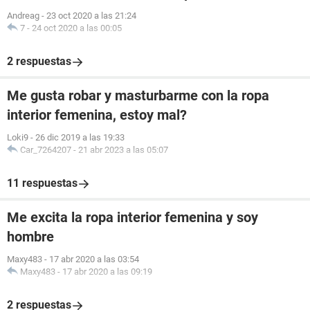
Andreag
-
23 oct 2020 a las 21:24
7
-
24 oct 2020 a las 00:05
2 respuestas
Me gusta robar y masturbarme con la ropa
interior femenina, estoy mal?
Loki9
-
26 dic 2019 a las 19:33
Car_7264207
-
21 abr 2023 a las 05:07
11 respuestas
Me excita la ropa interior femenina y soy
hombre
Maxy483
-
17 abr 2020 a las 03:54
Maxy483
-
17 abr 2020 a las 09:19
2 respuestas