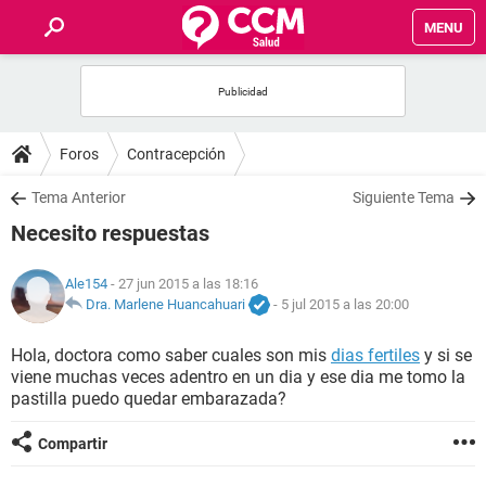
MENU
INICIO
FOROS
Foros
Contracepción
SALUD
Tema Anterior
Siguiente Tema
Necesito respuestas
FAMILIA
Ale154
- 27 jun 2015 a las 18:16
NUTRICIÓN
Dra. Marlene Huancahuari
-
5 jul 2015 a las 20:00
Hola, doctora como saber cuales son mis
dias fertiles
y si se
BIENESTAR
viene muchas veces adentro en un dia y ese dia me tomo la
pastilla puedo quedar embarazada?
SEXUALIDAD
Compartir
GLOSARIO