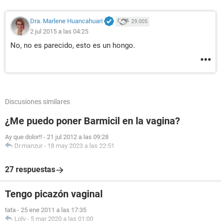
Dra. Marlene Huancahuari
29.005
2 jul 2015 a las 04:25
No, no es parecido, esto es un hongo.
Discusiones similares
¿Me puedo poner Barmicil en la vagina?
Ay que dolor!!
-
21 jul 2012 a las 09:28
Dr.manzur
-
18 may 2023 a las 22:51
27 respuestas
Tengo picazón vaginal
tata
-
25 ene 2011 a las 17:35
Loly
-
5 mar 2020 a las 01:00