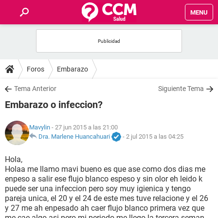
MENU
INICIO
FOROS
Foros
Embarazo
SALUD
Tema Anterior
Siguiente Tema
Embarazo o infeccion?
FAMILIA
Mavylin
- 27 jun 2015 a las 21:00
NUTRICIÓN
Dra. Marlene Huancahuari
-
2 jul 2015 a las 04:25
Hola,
BIENESTAR
Holaa me llamo mavi bueno es que ase como dos dias me
enpeso a salir ese flujo blanco espeso y sin olor eh leido k
SEXUALIDAD
puede ser una infeccion pero soy muy igienica y tengo
pareja unica, el 20 y el 24 de este mes tuve relacione y el 26
y 27 me ah enpesado ah caer flujo blanco primera vez que
GLOSARIO
me cae algo asi pero mi periodo me llego la tercera seman