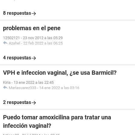
8 respuestas
problemas en el pene
12502121
-
23 nov 2012 a las 05:29
Azahel
-
22 feb 2022 a las 06:25
4 respuestas
VPH e infeccion vaginal, ¿se usa Barmicil?
Kiria
-
13 ene 2022 a las 22:45
Mariasuarez333
-
14 ene 2022 a las 03:16
2 respuestas
Puedo tomar amoxicilina para tratar una
infección vaginal?