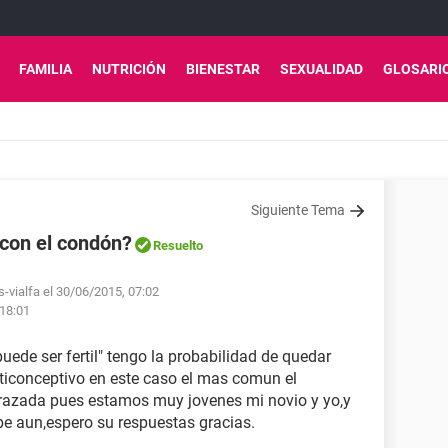
FAMILIA
NUTRICIÓN
BIENESTAR
SEXUALIDAD
GLOSARI
Siguiente Tema
con el condón?
Resuelto
s-vialfa el 30/06/2015, 07:02
 18:01
puede ser fertil" tengo la probabilidad de quedar
iconceptivo en este caso el mas comun el
azada pues estamos muy jovenes mi novio y yo,y
be aun,espero su respuestas gracias.