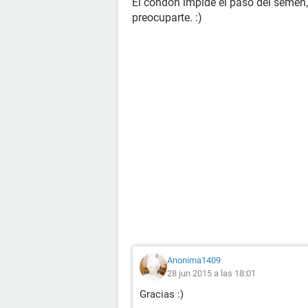
El condón impide el paso del semen,
preocuparte. :)
Anonima1409
28 jun 2015 a las 18:01
Gracias :)