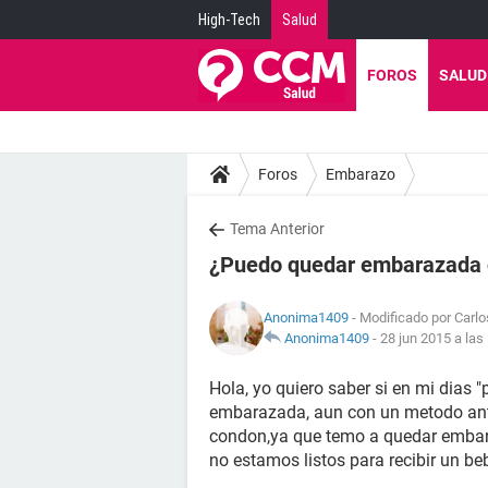
High-Tech
Salud
FOROS
SALUD
Foros
Embarazo
Tema Anterior
¿Puedo quedar embarazada 
Anonima1409
- Modificado por Carlo
Anonima1409
-
28 jun 2015 a las
Hola, yo quiero saber si en mi dias "
embarazada, aun con un metodo ant
condon,ya que temo a quedar embar
no estamos listos para recibir un be