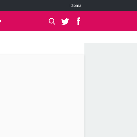
Idioma
O