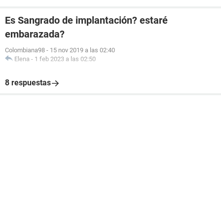
Es Sangrado de implantación? estaré
embarazada?
Colombiana98
-
15 nov 2019 a las 02:40
Elena
-
1 feb 2023 a las 02:50
8 respuestas