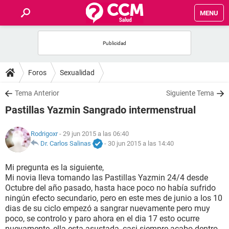
MENU
INICIO
FOROS
Foros
Sexualidad
SALUD
Tema Anterior
Siguiente Tema
Pastillas Yazmin Sangrado intermenstrual
FAMILIA
Rodrigoxr
- 29 jun 2015 a las 06:40
NUTRICIÓN
Dr. Carlos Salinas
-
30 jun 2015 a las 14:40
Mi pregunta es la siguiente,
BIENESTAR
Mi novia lleva tomando las Pastillas Yazmin 24/4 desde
Octubre del año pasado, hasta hace poco no había sufrido
SEXUALIDAD
ningún efecto secundario, pero en este mes de junio a los 10
dias de su ciclo empezó a sangrar nuevamente pero muy
poco, se controlo y paro ahora en el dia 17 esto ocurre
GLOSARIO
nuevamente, ella esta asustada, casi siempre acabo dentro