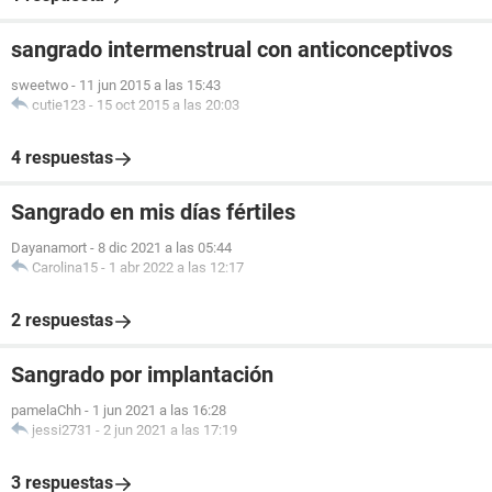
sangrado intermenstrual con anticonceptivos
sweetwo
-
11 jun 2015 a las 15:43
cutie123
-
15 oct 2015 a las 20:03
4 respuestas
Sangrado en mis días fértiles
Dayanamort
-
8 dic 2021 a las 05:44
Carolina15
-
1 abr 2022 a las 12:17
2 respuestas
Sangrado por implantación
pamelaChh
-
1 jun 2021 a las 16:28
jessi2731
-
2 jun 2021 a las 17:19
3 respuestas