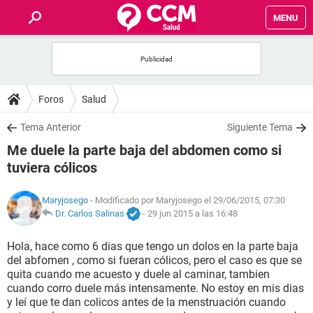
MENU
INICIO
FOROS
Foros
Salud
SALUD
Tema Anterior
Siguiente Tema
Me duele la parte baja del abdomen como si
FAMILIA
tuviera cólicos
NUTRICIÓN
Maryjosego
- Modificado por Maryjosego el 29/06/2015, 07:30
Dr. Carlos Salinas
-
29 jun 2015 a las 16:48
BIENESTAR
Hola, hace como 6 dias que tengo un dolos en la parte baja
del abfomen , como si fueran cólicos, pero el caso es que se
SEXUALIDAD
quita cuando me acuesto y duele al caminar, tambien
cuando corro duele más intensamente. No estoy en mis dias
y leí que te dan colicos antes de la menstruación cuando
GLOSARIO