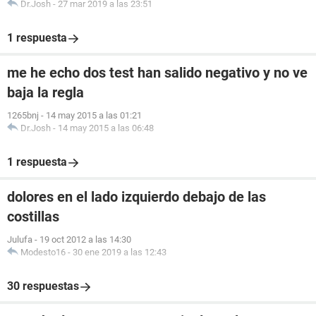
Dr.Josh
-
27 mar 2019 a las 23:51
1 respuesta
me he echo dos test han salido negativo y no ve
baja la regla
1265bnj
-
14 may 2015 a las 01:21
Dr.Josh
-
14 may 2015 a las 06:48
1 respuesta
dolores en el lado izquierdo debajo de las
costillas
Julufa
-
19 oct 2012 a las 14:30
Modesto16
-
30 ene 2019 a las 12:43
30 respuestas