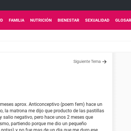
UD
FAMILIA
NUTRICIÓN
BIENESTAR
SEXUALIDAD
GLOSAR
Siguiente Tema
 meses aprox. Anticonceptivo (poem fem) hace un
o, la matrona me dijo que producto de las pastillas
y salio negativo, pero hace unos 2 meses que
ismo, partiendo porque me dio un pequeño
 gotas) y no fue mas de un dia que me duro ese