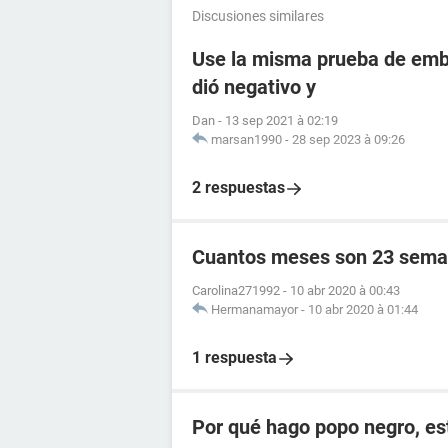
Discusiones similares
Use la misma prueba de emba
dió negativo y
Dan
-
13 sep 2021 à 02:19
marsan1990
-
28 sep 2023 à 09:26
2 respuestas
Cuantos meses son 23 sema
Carolina271992
-
10 abr 2020 à 00:43
Hermanamayor
-
10 abr 2020 à 01:44
1 respuesta
Por qué hago popo negro, e