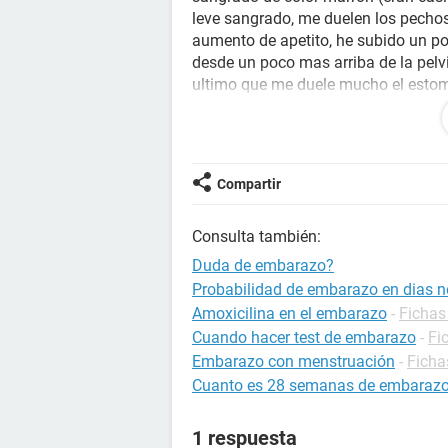
leve sangrado, me duelen los pechos
aumento de apetito, he subido un po
desde un poco mas arriba de la pelv
ultimo que me duele mucho el esto
hice un test y no me marco nada...
debo hacer? Podre estar embarazada
De ante mano muchas gracias!
Compartir
Consulta también:
Duda de embarazo?
Probabilidad de embarazo en dias no
Amoxicilina en el embarazo
-
Fichas
Cuando hacer test de embarazo
-
Fi
Embarazo con menstruación
-
Ficha
Cuanto es 28 semanas de embaraz
1 respuesta