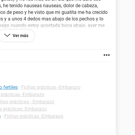
, he tenido nauseas nauseas, dolor de cabeza,
co de peso y he visto que mi guatita me ha crecido
is y a unos 4 dedos mas abajo de los pechos y lo
mago cuando estoy acostada boca abajo. ayer me
 mis dudas son: sera normal lo que me pasa? Que
Ver más
? Que paso con el test?
 fertiles
-
Fichas prácticas -Embarazo
 prácticas -Embarazo
chas prácticas - Embarazo
s prácticas -Embarazo
o
-
Fichas prácticas -Embarazo