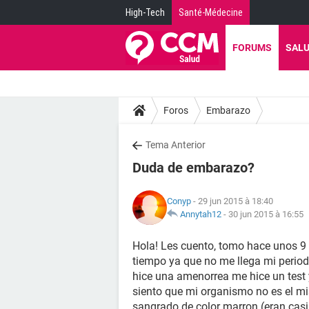
High-Tech
Santé-Médecine
FORUMS
SAL
Foros
Embarazo
Tema Anterior
Duda de embarazo?
Conyp
- 29 jun 2015 à 18:40
Annytah12
-
30 jun 2015 à 16:55
Hola! Les cuento, tomo hace unos 9
tiempo ya que no me llega mi period
hice una amenorrea me hice un test 
siento que mi organismo no es el m
sangrado de color marron (eran casi