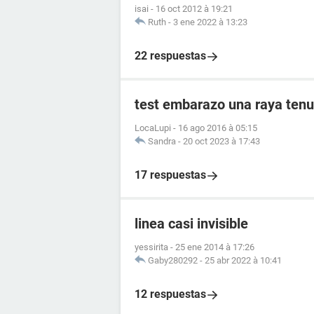
isai
-
16 oct 2012 à 19:21
Ruth
-
3 ene 2022 à 13:23
22 respuestas
test embarazo una raya tenu
LocaLupi
-
16 ago 2016 à 05:15
Sandra
-
20 oct 2023 à 17:43
17 respuestas
linea casi invisible
yessirita
-
25 ene 2014 à 17:26
Gaby280292
-
25 abr 2022 à 10:41
12 respuestas