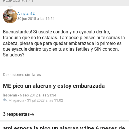
RESPUESTA 1 / 1
Annytah12
30 jun 2015 a las 16:24
Buenastardes! Si usaste condon y no eyaculo dentro,
tranquila que no lo estarás. Tampoco pienses ni te comas la
cabeza, piensa que para quedar embarazada lo primero es
que eyacule dentro tuyo en tus dias fertiles y SIN condon.
Saludoos?
Discusiones similares
ME pico un alacran y estoy embarazada
lesperan
-
6 sep 2012 a las 21:34
Miligarcia
-
31 jul 2023 a las 11:02
3 respuestas
ami esposa la pico un alacran y tine 6 meses de