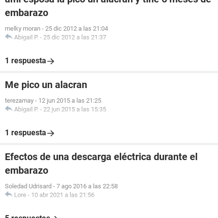
embarazo
melky moran
-
25 dic 2012 a las 21:04
Abigail P.
-
25 dic 2012 a las 21:37
1 respuesta
Me pico un alacran
terezamay
-
12 jun 2015 a las 21:25
Abigail P.
-
22 jun 2015 a las 15:35
1 respuesta
Efectos de una descarga eléctrica durante el
embarazo
Soledad Udrisard
-
7 ago 2016 a las 22:58
Lore
-
10 abr 2021 a las 21:56