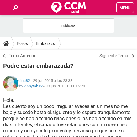
MENU
INICIO
FOROS
Foros
Embarazo
SALUD
Tema Anterior
Siguiente Tema
Podre estar embarazada?
FAMILIA
dina82
- 29 jun 2015 a las 23:33
NUTRICIÓN
Annytah12
-
30 jun 2015 a las 16:24
Hola,
BIENESTAR
Les cuento soy un poco irregular aveces en un mes no me
baja y sucede hasta el.siguiente y lo espero tranquilamente
SEXUALIDAD
porque no habia tenido relaciones o las habia tenido en mis
dias infertiles, el sabado tuve relaciones con mi novio uso
condon y no eyaculo pero estoy nerviosa porque no se si
GLOSARIO
estoy en mis dias fertiles, creen que sea posible que me