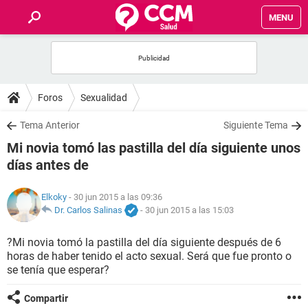
MENU
INICIO
FOROS
Foros
Sexualidad
SALUD
Tema Anterior
Siguiente Tema
Mi novia tomó las pastilla del día siguiente unos
FAMILIA
días antes de
NUTRICIÓN
Elkoky
- 30 jun 2015 a las 09:36
Dr. Carlos Salinas
-
30 jun 2015 a las 15:03
BIENESTAR
?Mi novia tomó la pastilla del día siguiente después de 6
horas de haber tenido el acto sexual. Será que fue pronto o
SEXUALIDAD
se tenía que esperar?
GLOSARIO
Compartir