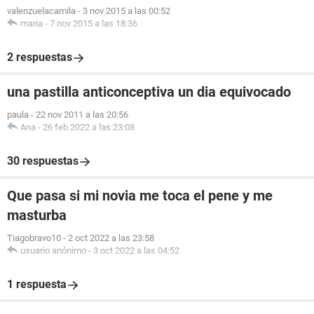
valenzuelacamila
-
3 nov 2015 a las 00:52
maria
-
7 nov 2015 a las 18:36
2 respuestas
una pastilla anticonceptiva un dia equivocado
paula
-
22 nov 2011 a las 20:56
Ana
-
26 feb 2022 a las 23:08
30 respuestas
Que pasa si mi novia me toca el pene y me
masturba
Tiagobravo10
-
2 oct 2022 a las 23:58
usuario anónimo
-
3 oct 2022 a las 04:52
1 respuesta