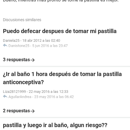
Discusiones similares
Puedo defecar despues de tomar mi pastilla
Daniela25
-
18 abr 2012 a las 02:40
Danistone25
-
5 jun 2016 a las 23:47
3 respuestas
¿Ir al baño 1 hora después de tomar la pastilla
anticonceptiva?
Liza28121999
-
22 may 2016 a las 12:33
AguilarAndrea
-
23 may 2016 a las 06:42
2 respuestas
pastilla y luego ir al baño, algun riesgo??