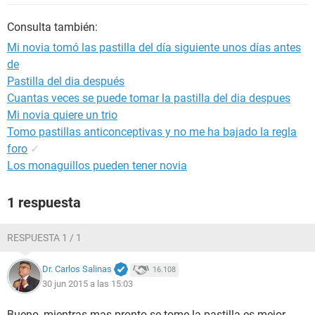
Consulta también:
Mi novia tomó las pastilla del día siguiente unos días antes
de
Pastilla del dia después
Cuantas veces se puede tomar la pastilla del dia despues
Mi novia quiere un trio
Tomo pastillas anticonceptivas y no me ha bajado la regla
foro
✓
Los monaguillos pueden tener novia
1 respuesta
RESPUESTA 1 / 1
Dr. Carlos Salinas
16.108
30 jun 2015 a las 15:03
Bueno, mientras mas pronto se tome la pastilla es mejor.