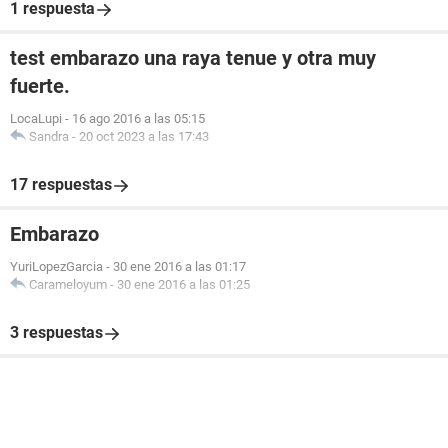
1 respuesta
test embarazo una raya tenue y otra muy
fuerte.
LocaLupi
-
16 ago 2016 a las 05:15
Sandra
-
20 oct 2023 a las 17:43
17 respuestas
Embarazo
YuriLopezGarcia
-
30 ene 2016 a las 01:17
Carameloyum
-
30 ene 2016 a las 01:25
3 respuestas