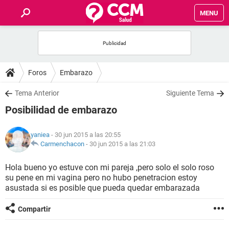
MENU
INICIO
FOROS
Foros
Embarazo
SALUD
Tema Anterior
Siguiente Tema
Posibilidad de embarazo
FAMILIA
yaniea
- 30 jun 2015 a las 20:55
NUTRICIÓN
Carmenchacon
-
30 jun 2015 a las 21:03
Hola bueno yo estuve con mi pareja ,pero solo el solo roso
BIENESTAR
su pene en mi vagina pero no hubo penetracion estoy
asustada si es posible que pueda quedar embarazada
SEXUALIDAD
Compartir
GLOSARIO