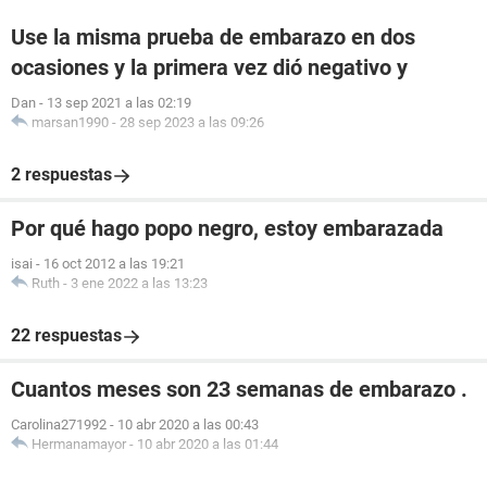
Use la misma prueba de embarazo en dos
ocasiones y la primera vez dió negativo y
Dan
-
13 sep 2021 a las 02:19
marsan1990
-
28 sep 2023 a las 09:26
2 respuestas
Por qué hago popo negro, estoy embarazada
isai
-
16 oct 2012 a las 19:21
Ruth
-
3 ene 2022 a las 13:23
22 respuestas
Cuantos meses son 23 semanas de embarazo .
Carolina271992
-
10 abr 2020 a las 00:43
Hermanamayor
-
10 abr 2020 a las 01:44