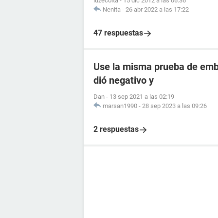
luzecoita
-
15 dic 2012 a las 06:36
Nenita
-
26 abr 2022 a las 17:22
47 respuestas
Use la misma prueba de emba
dió negativo y
Dan
-
13 sep 2021 a las 02:19
marsan1990
-
28 sep 2023 a las 09:26
2 respuestas