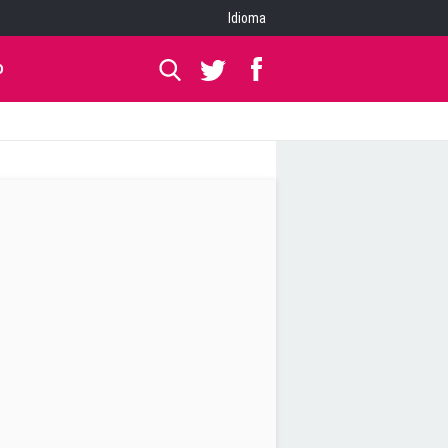
Idioma
O