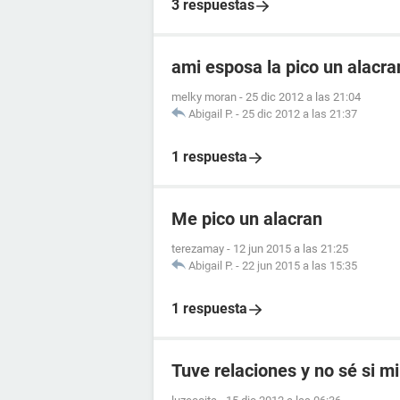
3 respuestas
ami esposa la pico un alacr
melky moran
-
25 dic 2012 a las 21:04
Abigail P.
-
25 dic 2012 a las 21:37
1 respuesta
Me pico un alacran
terezamay
-
12 jun 2015 a las 21:25
Abigail P.
-
22 jun 2015 a las 15:35
1 respuesta
Tuve relaciones y no sé si mi