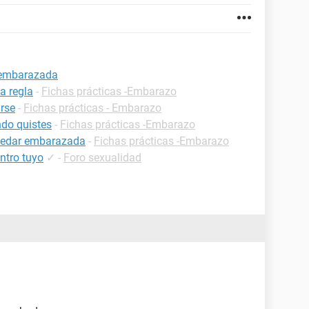
a embarazada
a regla
-
Fichas prácticas -Embarazo
rse
-
Fichas prácticas - Embarazo
do quistes
-
Fichas prácticas -Embarazo
uedar embarazada
-
Fichas prácticas -Embarazo
ntro tuyo
✓
-
Foro sexualidad