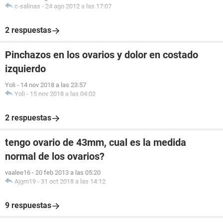
c-salinas
-
24 ago 2012 a las 17:07
2 respuestas
Pinchazos en los ovarios y dolor en costado
izquierdo
Yoli
-
14 nov 2018 a las 23:57
Yoli
-
15 nov 2018 a las 04:02
2 respuestas
tengo ovario de 43mm, cual es la medida
normal de los ovarios?
vaalee16
-
20 feb 2013 a las 05:20
Ajgm19
-
31 oct 2018 a las 14:12
9 respuestas