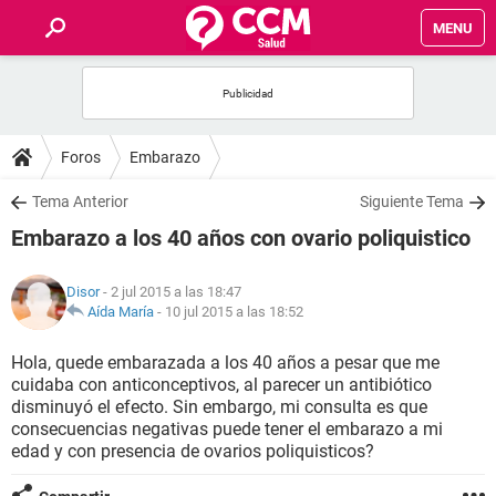
MENU
INICIO
FOROS
Foros
Embarazo
SALUD
Tema Anterior
Siguiente Tema
Embarazo a los 40 años con ovario poliquistico
FAMILIA
Disor
- 2 jul 2015 a las 18:47
NUTRICIÓN
Aída María
-
10 jul 2015 a las 18:52
Hola, quede embarazada a los 40 años a pesar que me
BIENESTAR
cuidaba con anticonceptivos, al parecer un antibiótico
disminuyó el efecto. Sin embargo, mi consulta es que
SEXUALIDAD
consecuencias negativas puede tener el embarazo a mi
edad y con presencia de ovarios poliquisticos?
GLOSARIO