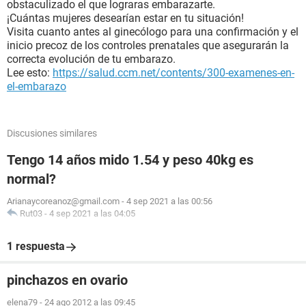
obstaculizado el que lograras embarazarte.
¡Cuántas mujeres desearían estar en tu situación!
Visita cuanto antes al ginecólogo para una confirmación y el
inicio precoz de los controles prenatales que asegurarán la
correcta evolución de tu embarazo.
Lee esto:
https://salud.ccm.net/contents/300-examenes-en-
el-embarazo
Discusiones similares
Tengo 14 años mido 1.54 y peso 40kg es
normal?
Arianaycoreanoz@gmail.com
-
4 sep 2021 a las 00:56
Rut03
-
4 sep 2021 a las 04:05
1 respuesta
pinchazos en ovario
elena79
-
24 ago 2012 a las 09:45