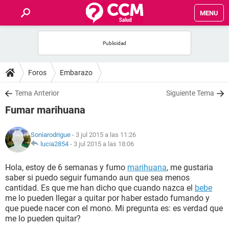
MENU
INICIO
FOROS
Foros
Embarazo
SALUD
Tema Anterior
Siguiente Tema
Fumar marihuana
FAMILIA
Soniarodrigue
- 3 jul 2015 a las 11:26
NUTRICIÓN
lucia2854
-
3 jul 2015 a las 18:06
Hola, estoy de 6 semanas y fumo
marihuana
, me gustaria
BIENESTAR
saber si puedo seguir fumando aun que sea menos
cantidad. Es que me han dicho que cuando nazca el
bebe
SEXUALIDAD
me lo pueden llegar a quitar por haber estado fumando y
que puede nacer con el mono. Mi pregunta es: es verdad que
me lo pueden quitar?
GLOSARIO