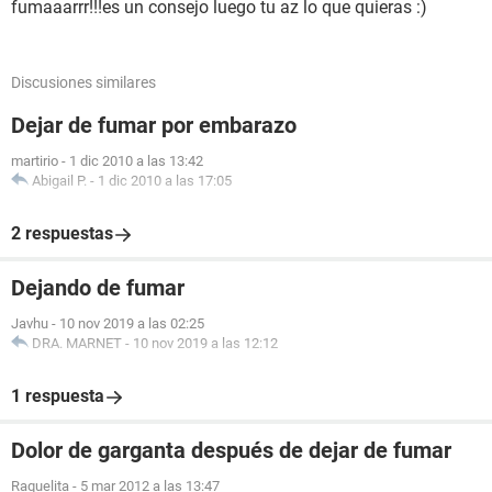
fumaaarrr!!!es un consejo luego tu az lo que quieras :)
Discusiones similares
Dejar de fumar por embarazo
martirio
-
1 dic 2010 a las 13:42
Abigail P.
-
1 dic 2010 a las 17:05
2 respuestas
Dejando de fumar
Javhu
-
10 nov 2019 a las 02:25
DRA. MARNET
-
10 nov 2019 a las 12:12
1 respuesta
Dolor de garganta después de dejar de fumar
Raquelita
-
5 mar 2012 a las 13:47