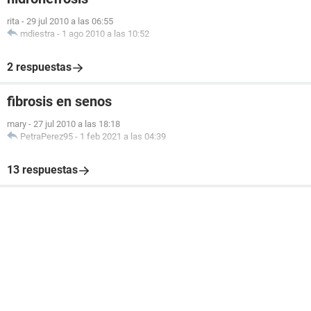
rita
-
29 jul 2010 a las 06:55
mdiestra
-
1 ago 2010 a las 10:52
2 respuestas
fibrosis en senos
mary
-
27 jul 2010 a las 18:18
PetraPerez95
-
1 feb 2021 a las 04:39
13 respuestas