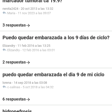
marcador tumoral ca 19.9?
nenita2424
-
20 oct 2013 a las 13:32
Maria
-
11 nov 2023 a las 09:07
3 respuestas
Puedo quedar embarazada a los 9 días de ciclo?
Elizandry
-
11 feb 2016 a las 13:25
Elizandry
-
12 feb 2016 a las 03:01
2 respuestas
puedo quedar embarazada el dia 9 de mi ciclo
lorena
-
14 sep 2018 a las 03:08
c-salinas
-
5 oct 2018 a las 04:32
6 respuestas
hidronefrosis