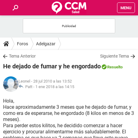
MENU
INICIO
FOROS
Foros
Adelgazar
SALUD
Tema Anterior
Siguiente Tema
He dejado de fumar y he engordado
Resuelto
FAMILIA
Leonel
- 28 jul 2010 a las 13:52
NUTRICIÓN
Patt -
1 ene 2018 a las 14:15
Hola,
BIENESTAR
Hace aproximadamente 3 meses que he dejado de fumar, y
como era de esperarse, he engordado (8 kilos en menos de 3
SEXUALIDAD
meses).
Para perder estos kilitos, he decidido comenzar a hacer
ejercicio y procurar alimentarme más saludablemente. El
GLOSARIO
problema es que hace ya 2 semanas que llevo este nuevo