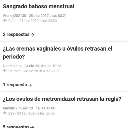
Sangrado baboso menstrual
Wendy282130
-
28 ene 2017 a las 03:21
Criss
-
21 feb 2020 a las 23:03
2 respuestas
¿Las cremas vaginales u óvulos retrasan el
periodo?
Danimarsol
-
24 dic 2018 a las 19:23
Dr.Josh
-
24 dic 2018 a las 22:30
1 respuesta
¿Los ovulos de metronidazol retrasan la regla?
tamidm
-
15 abr 2017 a las 19:00
222
-
24 feb 2020 a las 23:09
5 respuestas