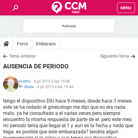
MENU
INICIO
FOROS
Foros
Embarazo
SALUD
Tema Anterior
Siguiente Tema
AUSENCIA DE PERIODO
FAMILIA
skathe
- 4 jul 2015 a las 19:08
NUTRICIÓN
bbale
-
4 jul 2015 a las 19:43
tengo el dispositivo DIU hace 9 meses, desde hace 3 meses
BIENESTAR
este se ha rodado el ginecologo me dijo que no era nada
malo. ya he consultado a el varias veces pero siempre
SEXUALIDAD
encuentro la misma respuesta de parte de el. pero este mes
mi periodo tenia que llegar el 1 y aun es la fecha y nada que
llega. es posible que este embarazada? tendria algun
GLOSARIO
inconveniente si lo estoy y aun tengo ese dispositivo