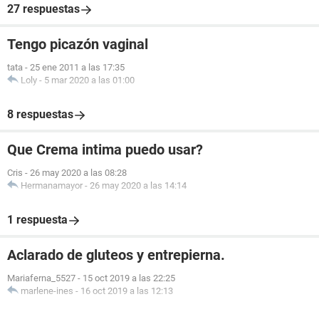
27 respuestas
Tengo picazón vaginal
tata
-
25 ene 2011 a las 17:35
Loly
-
5 mar 2020 a las 01:00
8 respuestas
Que Crema intima puedo usar?
Cris
-
26 may 2020 a las 08:28
Hermanamayor
-
26 may 2020 a las 14:14
1 respuesta
Aclarado de gluteos y entrepierna.
Mariaferna_5527
-
15 oct 2019 a las 22:25
marlene-ines
-
16 oct 2019 a las 12:13