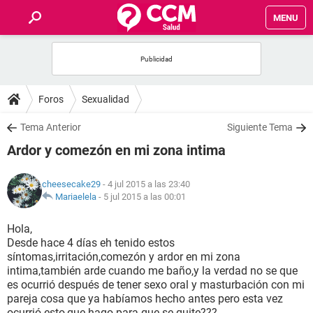
MENU
INICIO
FOROS
Foros
Sexualidad
SALUD
Tema Anterior
Siguiente Tema
Ardor y comezón en mi zona intima
FAMILIA
cheesecake29
- 4 jul 2015 a las 23:40
NUTRICIÓN
Mariaelela
-
5 jul 2015 a las 00:01
Hola,
BIENESTAR
Desde hace 4 días eh tenido estos
síntomas,irritación,comezón y ardor en mi zona
SEXUALIDAD
intima,también arde cuando me baño,y la verdad no se que
es ocurrió después de tener sexo oral y masturbación con mi
pareja cosa que ya habíamos hecho antes pero esta vez
GLOSARIO
ocurrió esto,que hago para que se quite???