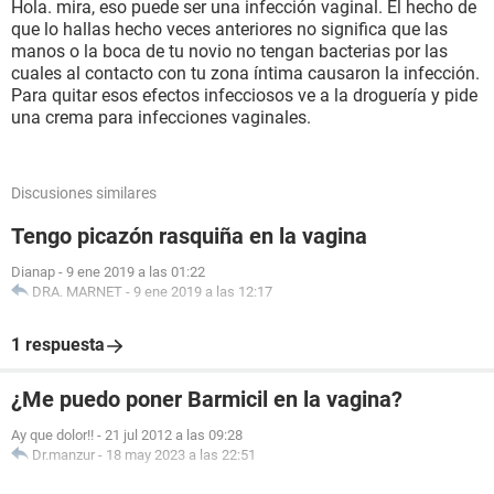
Hola. mira, eso puede ser una infección vaginal. El hecho de
que lo hallas hecho veces anteriores no significa que las
manos o la boca de tu novio no tengan bacterias por las
cuales al contacto con tu zona íntima causaron la infección.
Para quitar esos efectos infecciosos ve a la droguería y pide
una crema para infecciones vaginales.
Discusiones similares
Tengo picazón rasquiña en la vagina
Dianap
-
9 ene 2019 a las 01:22
DRA. MARNET
-
9 ene 2019 a las 12:17
1 respuesta
¿Me puedo poner Barmicil en la vagina?
Ay que dolor!!
-
21 jul 2012 a las 09:28
Dr.manzur
-
18 may 2023 a las 22:51