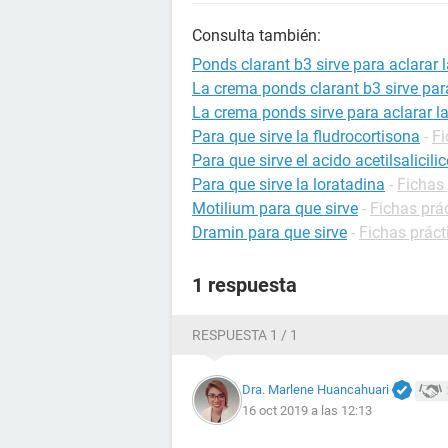
Consulta también:
Ponds clarant b3 sirve para aclarar 
La crema ponds clarant b3 sirve par
La crema ponds sirve para aclarar la
Para que sirve la fludrocortisona
-
Fi
Para que sirve el acido acetilsalicili
Para que sirve la loratadina
-
Fichas
Motilium para que sirve
-
Fichas prá
Dramin para que sirve
-
Fichas prác
1 respuesta
RESPUESTA 1 / 1
Dra. Marlene Huancahuari
16 oct 2019 a las 12:13