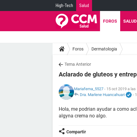
High-Tech
Salud
FOROS
SALUD
Foros
Dermatologia
Tema Anterior
Aclarado de gluteos y entrep
Mariaferna_5527
- 15 oct 2019 a las
Dra. Marlene Huancahuari
-
1
Hola, me podrian ayudar a como acla
algyna crema no algo.
Compartir