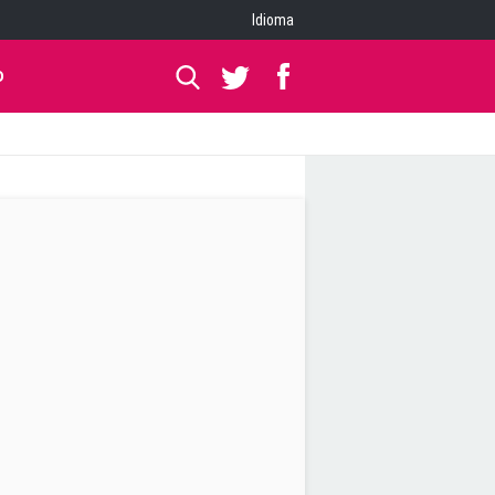
Idioma
O