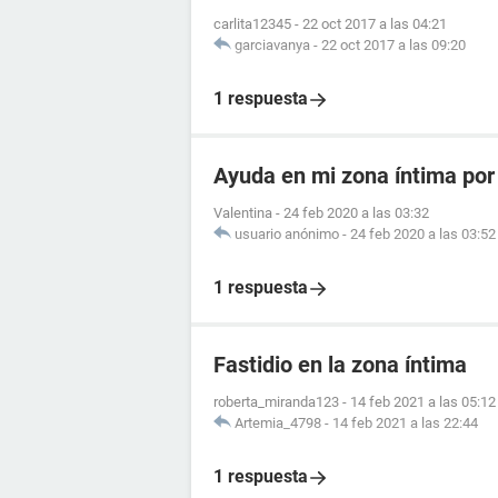
carlita12345
-
22 oct 2017 a las 04:21
garciavanya
-
22 oct 2017 a las 09:20
1 respuesta
Ayuda en mi zona íntima por f
Valentina
-
24 feb 2020 a las 03:32
usuario anónimo
-
24 feb 2020 a las 03:52
1 respuesta
Fastidio en la zona íntima
roberta_miranda123
-
14 feb 2021 a las 05:12
Artemia_4798
-
14 feb 2021 a las 22:44
1 respuesta