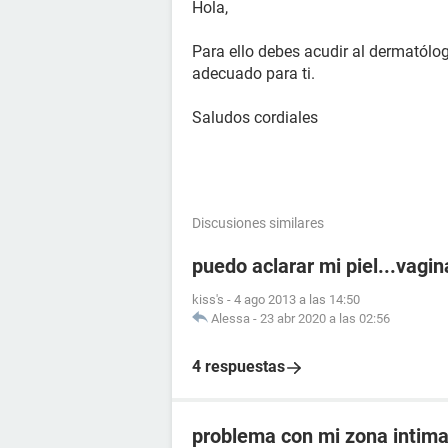
Hola,
Para ello debes acudir al dermatólog
adecuado para ti.
Saludos cordiales
Discusiones similares
puedo aclarar mi piel...vagin
kiss's
-
4 ago 2013 a las 14:50
Alessa
-
23 abr 2020 a las 02:56
4 respuestas
problema con mi zona intim