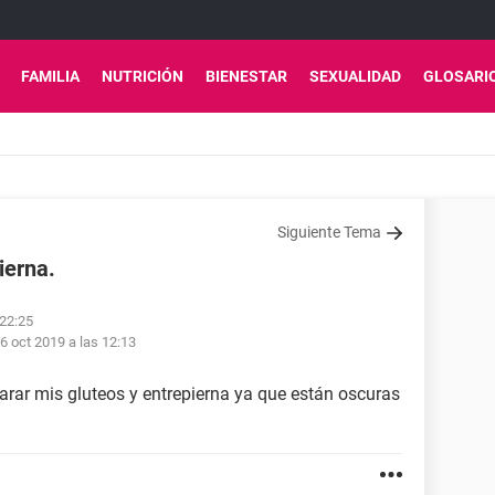
FAMILIA
NUTRICIÓN
BIENESTAR
SEXUALIDAD
GLOSARI
Siguiente Tema
ierna.
 22:25
6 oct 2019 a las 12:13
rar mis gluteos y entrepierna ya que están oscuras