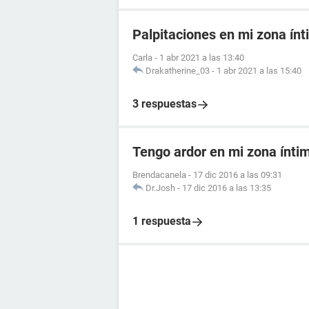
Palpitaciones en mi zona ín
Carla
-
1 abr 2021 a las 13:40
Drakatherine_03
-
1 abr 2021 a las 15:40
3 respuestas
Tengo ardor en mi zona ínti
Brendacanela
-
17 dic 2016 a las 09:31
Dr.Josh
-
17 dic 2016 a las 13:35
1 respuesta