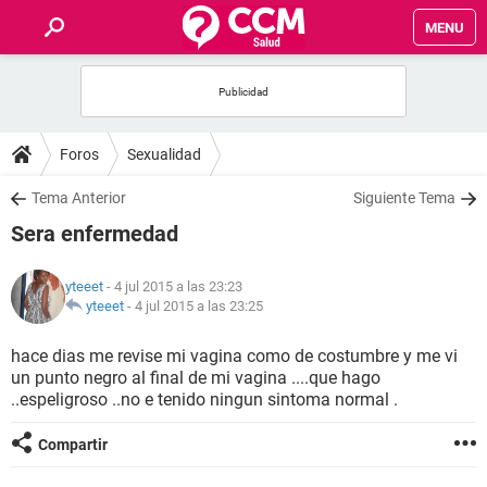
MENU
INICIO
FOROS
Foros
Sexualidad
SALUD
Tema Anterior
Siguiente Tema
Sera enfermedad
FAMILIA
yteeet
- 4 jul 2015 a las 23:23
NUTRICIÓN
yteeet
-
4 jul 2015 a las 23:25
hace dias me revise mi vagina como de costumbre y me vi
BIENESTAR
un punto negro al final de mi vagina ....que hago
..espeligroso ..no e tenido ningun sintoma normal .
SEXUALIDAD
Compartir
GLOSARIO