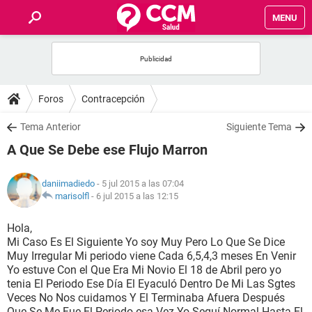
MENU
INICIO
FOROS
Foros
Contracepción
SALUD
Tema Anterior
Siguiente Tema
A Que Se Debe ese Flujo Marron
FAMILIA
daniimadiedo
- 5 jul 2015 a las 07:04
NUTRICIÓN
marisolfl
-
6 jul 2015 a las 12:15
Hola,
BIENESTAR
Mi Caso Es El Siguiente Yo soy Muy Pero Lo Que Se Dice
Muy Irregular Mi periodo viene Cada 6,5,4,3 meses En Venir
SEXUALIDAD
Yo estuve Con el Que Era Mi Novio El 18 de Abril pero yo
tenia El Periodo Ese Día El Eyaculó Dentro De Mi Las Sgtes
Veces No Nos cuidamos Y El Terminaba Afuera Después
GLOSARIO
Que Se Me Fue El Periodo esa Vez Yo Seguí Normal Hasta El