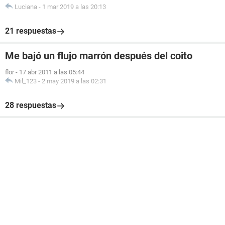
Luciana
-
1 mar 2019 a las 20:13
21 respuestas
Me bajó un flujo marrón después del coito
flor
-
17 abr 2011 a las 05:44
Mil_123
-
2 may 2019 a las 02:31
28 respuestas