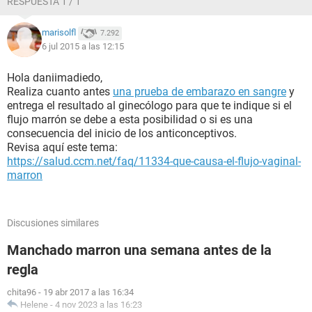
RESPUESTA 1 / 1
marisolfl
7.292
6 jul 2015 a las 12:15
Hola daniimadiedo,
Realiza cuanto antes
una prueba de embarazo en sangre
y
entrega el resultado al ginecólogo para que te indique si el
flujo marrón se debe a esta posibilidad o si es una
consecuencia del inicio de los anticonceptivos.
Revisa aquí este tema:
https://salud.ccm.net/faq/11334-que-causa-el-flujo-vaginal-
marron
Discusiones similares
Manchado marron una semana antes de la
regla
chita96
-
19 abr 2017 a las 16:34
Helene
-
4 nov 2023 a las 16:23