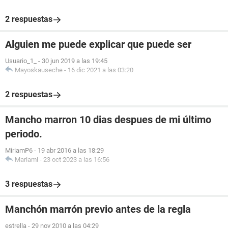
2 respuestas
Alguien me puede explicar que puede ser
Usuario_1_
-
30 jun 2019 a las 19:45
Mayoskauseche
-
16 dic 2021 a las 03:20
2 respuestas
Mancho marron 10 dias despues de mi último
periodo.
MiriamP6
-
19 abr 2016 a las 18:29
Mariami
-
23 oct 2023 a las 16:56
3 respuestas
Manchón marrón previo antes de la regla
estrella
-
29 nov 2010 a las 04:29