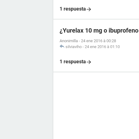
1 respuesta
¿Yurelax 10 mg o ibuprofeno
Anonimilla
-
24 ene 2016 à 00:28
silviaviho
-
24 ene 2016 à 01:10
1 respuesta