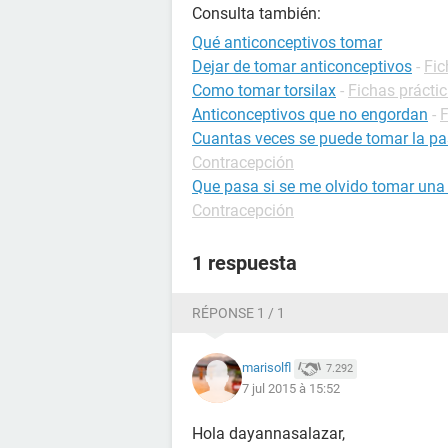
Consulta también:
Qué anticonceptivos tomar
Dejar de tomar anticonceptivos
-
Fic
Como tomar torsilax
-
Fichas prácti
Anticonceptivos que no engordan
-
F
Cuantas veces se puede tomar la pas
Contracepción
Que pasa si se me olvido tomar una 
Contracepción
1 respuesta
RÉPONSE 1 / 1
marisolfl
7.292
7 jul 2015 à 15:52
Hola dayannasalazar,