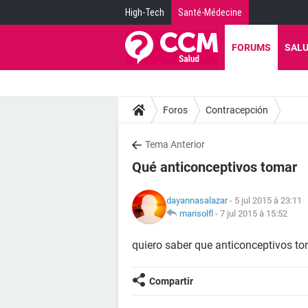
High-Tech
Santé-Médecine
FORUMS
SAL
Foros
Contracepción
Tema Anterior
Qué anticonceptivos tomar
dayannasalazar
- 5 jul 2015 à 23:11
marisolfl
-
7 jul 2015 à 15:52
quiero saber que anticonceptivos t
Compartir