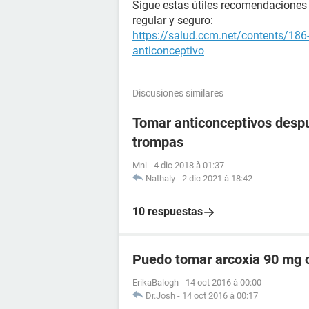
Sigue estas útiles recomendaciones 
regular y seguro:
https://salud.ccm.net/contents/186
anticonceptivo
Discusiones similares
Tomar anticonceptivos despu
trompas
Mni
-
4 dic 2018 à 01:37
Nathaly
-
2 dic 2021 à 18:42
10 respuestas
Puedo tomar arcoxia 90 mg c
ErikaBalogh
-
14 oct 2016 à 00:00
Dr.Josh
-
14 oct 2016 à 00:17