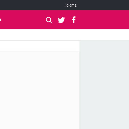
Idioma
O