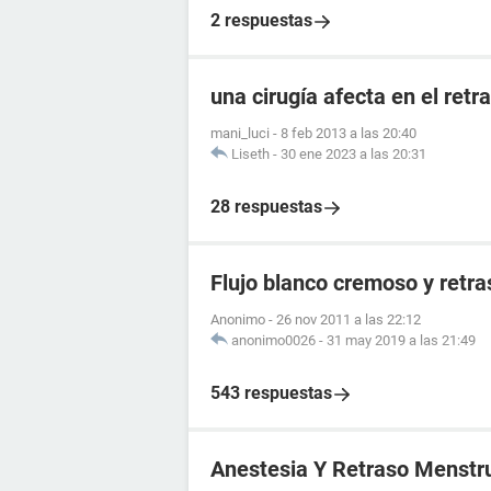
2 respuestas
una cirugía afecta en el ret
mani_luci
-
8 feb 2013 a las 20:40
Liseth
-
30 ene 2023 a las 20:31
28 respuestas
Flujo blanco cremoso y retr
Anonimo
-
26 nov 2011 a las 22:12
anonimo0026
-
31 may 2019 a las 21:49
543 respuestas
Anestesia Y Retraso Menstr