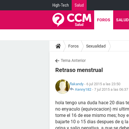
High-Tech
Salud
FOROS
SALUD
Foros
Sexualidad
Tema Anterior
Retraso menstrual
flakandy
- 6 jul 2015 a las 23:50
Kenny182
-
7 jul 2015 a las 06:37
hola tengo una duda hace 20 dias t
no enyaculo (equivocacion) mi ultimo
tome el 16 de ese mismo mes; hoy es
bajarte 10 o 15 dias despues de q la
orina y salio negativa. a que se debe