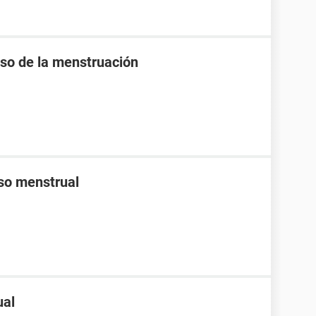
raso de la menstruación
aso menstrual
ual