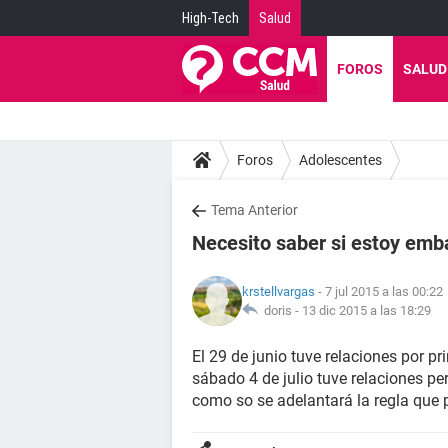
High-Tech
Salud
FOROS
SALUD
Foros
Adolescentes
Tema Anterior
Necesito saber si estoy emba
krstellvargas
- 7 jul 2015 a las 00:22
doris -
13 dic 2015 a las 18:29
El 29 de junio tuve relaciones por pr
sábado 4 de julio tuve relaciones p
como so se adelantará la regla qu