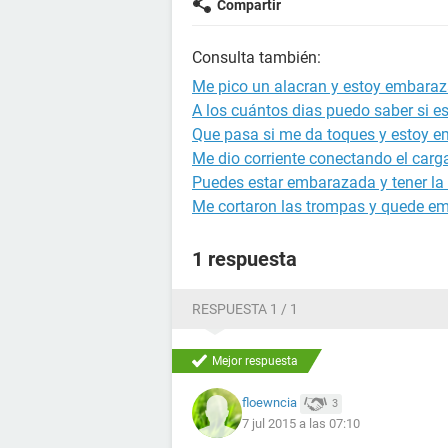
Compartir
Consulta también:
Me pico un alacran y estoy embara
A los cuántos dias puedo saber si 
Que pasa si me da toques y estoy 
Me dio corriente conectando el carg
Puedes estar embarazada y tener la 
Me cortaron las trompas y quede e
1 respuesta
RESPUESTA 1 / 1
Mejor respuesta
floewncia
3
7 jul 2015 a las 07:10