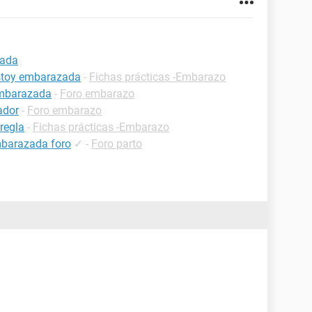
zada
estoy embarazada
-
Fichas prácticas -Embarazo
embarazada
-
Foro embarazo
ador
-
Foro embarazo
regla
-
Fichas prácticas -Embarazo
mbarazada foro
✓
-
Foro parto