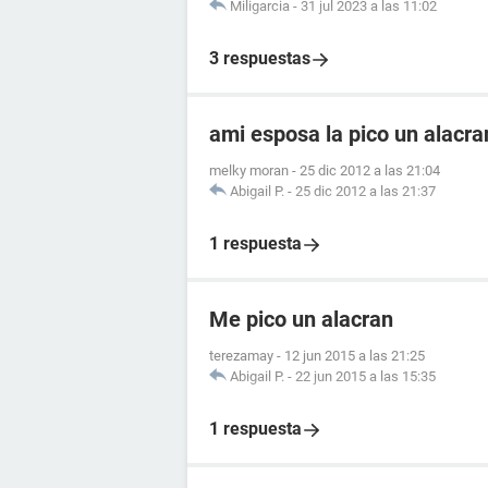
Miligarcia
-
31 jul 2023 a las 11:02
3 respuestas
ami esposa la pico un alacr
melky moran
-
25 dic 2012 a las 21:04
Abigail P.
-
25 dic 2012 a las 21:37
1 respuesta
Me pico un alacran
terezamay
-
12 jun 2015 a las 21:25
Abigail P.
-
22 jun 2015 a las 15:35
1 respuesta