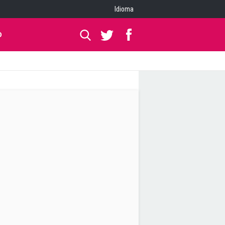
Idioma
O