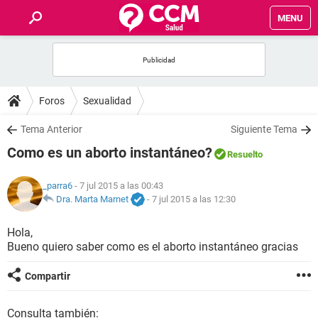
MENU
INICIO
FOROS
Foros
Sexualidad
SALUD
Tema Anterior
Siguiente Tema
Como es un aborto instantáneo?
Resuelto
FAMILIA
_parra6
- 7 jul 2015 a las 00:43
NUTRICIÓN
Dra. Marta Marnet
-
7 jul 2015 a las 12:30
Hola,
BIENESTAR
Bueno quiero saber como es el aborto instantáneo gracias
SEXUALIDAD
Compartir
GLOSARIO
Consulta también: