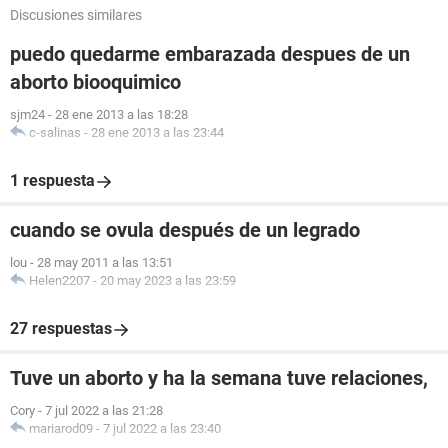
Discusiones similares
puedo quedarme embarazada despues de un
aborto biooquimico
sjm24
-
28 ene 2013 a las 18:28
c-salinas
-
28 ene 2013 a las 23:44
1 respuesta
cuando se ovula después de un legrado
lou
-
28 may 2011 a las 13:51
Helen2207
-
20 may 2023 a las 23:59
27 respuestas
Tuve un aborto y ha la semana tuve relaciones,
Cory
-
7 jul 2022 a las 21:28
mariarod09
-
7 jul 2022 a las 23:40