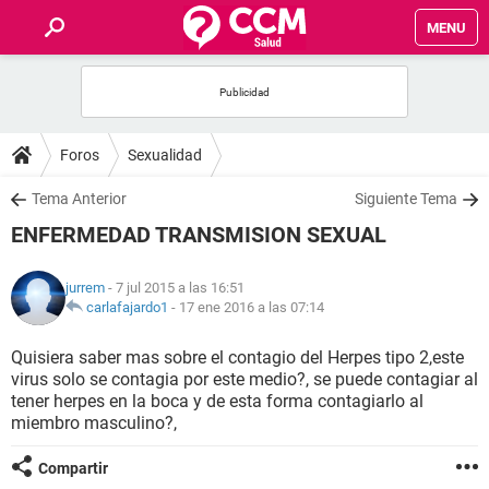
MENU
INICIO
FOROS
Foros
Sexualidad
SALUD
Tema Anterior
Siguiente Tema
ENFERMEDAD TRANSMISION SEXUAL
FAMILIA
jurrem
- 7 jul 2015 a las 16:51
NUTRICIÓN
carlafajardo1
-
17 ene 2016 a las 07:14
Quisiera saber mas sobre el contagio del Herpes tipo 2,este
BIENESTAR
virus solo se contagia por este medio?, se puede contagiar al
tener herpes en la boca y de esta forma contagiarlo al
SEXUALIDAD
miembro masculino?,
Compartir
GLOSARIO