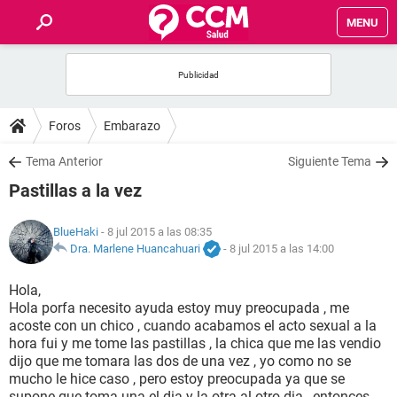
MENU
INICIO
FOROS
Foros
Embarazo
SALUD
Tema Anterior
Siguiente Tema
Pastillas a la vez
FAMILIA
BlueHaki
- 8 jul 2015 a las 08:35
NUTRICIÓN
Dra. Marlene Huancahuari
-
8 jul 2015 a las 14:00
Hola,
BIENESTAR
Hola porfa necesito ayuda estoy muy preocupada , me
acoste con un chico , cuando acabamos el acto sexual a la
SEXUALIDAD
hora fui y me tome las pastillas , la chica que me las vendio
dijo que me tomara las dos de una vez , yo como no se
mucho le hice caso , pero estoy preocupada ya que se
GLOSARIO
supone que toma una el dia y la otra al otro dia , entonces