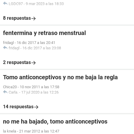
LGDC97
-
9 mar 2023 a las 18:33
8 respuestas
fentermina y retraso menstrual
fridagl
-
16 dic 2017 a las 20:41
fridagl
-
16 dic 2017 a las 23:08
2 respuestas
Tomo anticonceptivos y no me baja la regla
Chica20
-
10 nov 2011 a las 17:58
Carla.
-
17 jul 2020 a las 12:26
14 respuestas
no me ha bajado, tomo anticonceptivos
la knela
-
21 mar 2012 a las 12:47