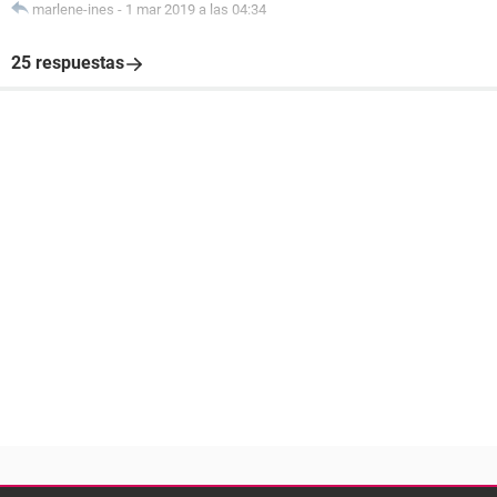
marlene-ines
-
1 mar 2019 a las 04:34
25 respuestas