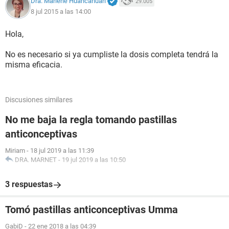
Dra. Marlene Huancahuari
29.005
8 jul 2015 a las 14:00
Hola,
No es necesario si ya cumpliste la dosis completa tendrá la
misma eficacia.
Discusiones similares
No me baja la regla tomando pastillas
anticonceptivas
Miriam
-
18 jul 2019 a las 11:39
DRA. MARNET
-
19 jul 2019 a las 10:50
3 respuestas
Tomó pastillas anticonceptivas Umma
GabiD
-
22 ene 2018 a las 04:39