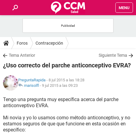
MENU
INICIO
FOROS
Foros
Contracepción
SALUD
Tema Anterior
Siguiente Tema
¿Uso correcto del parche anticonceptivo EVRA?
FAMILIA
PreguntaRapida
- 8 jul 2015 a las 18:28
NUTRICIÓN
marisolfl
-
9 jul 2015 a las 09:23
Tengo una pregunta muy específica acerca del parche
BIENESTAR
anticonveptivo EVRA.
SEXUALIDAD
Mi novia y yo lo usamos como método anticonceptivo, y no
estamos seguros de que que funcione en esta ocasión en
específico:
GLOSARIO