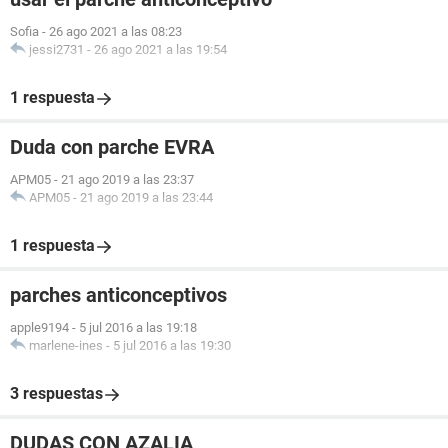
Sofia
-
26 ago 2021 a las 08:23
jessi2731
-
26 ago 2021 a las 19:54
1 respuesta
Duda con parche EVRA
APM05
-
21 ago 2019 a las 23:37
APM05
-
21 ago 2019 a las 23:44
1 respuesta
parches anticonceptivos
apple9194
-
5 jul 2016 a las 19:18
marlene-ines
-
5 jul 2016 a las 19:30
3 respuestas
DUDAS CON AZALIA