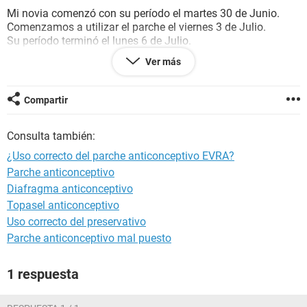
Mi novia comenzó con su período el martes 30 de Junio.
Comenzamos a utilizar el parche el viernes 3 de Julio.
Su período terminó el lunes 6 de Julio.
Tuvimos relaciones sin protección el martes 7 de Julio.
Ver más
¿Existe riesgo de que quede embarazada?
Compartir
¡Les agradezco a todos su tiempo y experiencia!
Consulta también:
¿Uso correcto del parche anticonceptivo EVRA?
Parche anticonceptivo
Diafragma anticonceptivo
Topasel anticonceptivo
Uso correcto del preservativo
Parche anticonceptivo mal puesto
1 respuesta