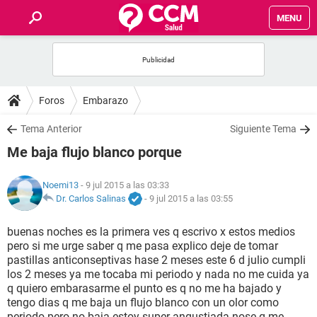
MENU
INICIO
FOROS
Foros
Embarazo
SALUD
Tema Anterior
Siguiente Tema
Me baja flujo blanco porque
FAMILIA
Noemi13
- 9 jul 2015 a las 03:33
NUTRICIÓN
Dr. Carlos Salinas
-
9 jul 2015 a las 03:55
buenas noches es la primera ves q escrivo x estos medios
BIENESTAR
pero si me urge saber q me pasa explico deje de tomar
pastillas anticonseptivas hase 2 meses este 6 d julio cumpli
SEXUALIDAD
los 2 meses ya me tocaba mi periodo y nada no me cuida ya
q quiero embarasarme el punto es q no me ha bajado y
tengo dias q me baja un flujo blanco con un olor como
GLOSARIO
periodo pero no baja estoy super angustiada nose q me