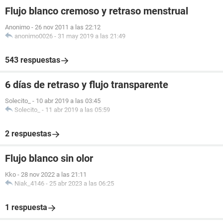
Flujo blanco cremoso y retraso menstrual
Anonimo
-
26 nov 2011 a las 22:12
anonimo0026
-
31 may 2019 a las 21:49
543 respuestas
6 días de retraso y flujo transparente
Solecito_
-
10 abr 2019 a las 03:45
Solecito_
-
11 abr 2019 a las 05:59
2 respuestas
Flujo blanco sin olor
Kko
-
28 nov 2022 a las 21:11
Niak_4146
-
25 abr 2023 a las 06:25
1 respuesta