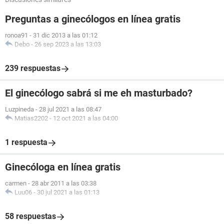
Preguntas a ginecólogos en línea gratis
ronoa91
-
31 dic 2013 a las 01:12
Debo
-
26 sep 2023 a las 13:03
239 respuestas
El ginecólogo sabrá si me eh masturbado?
Luzpineda
-
28 jul 2021 a las 08:47
Matias2202
-
12 oct 2021 a las 04:00
1 respuesta
Ginecóloga en línea gratis
carmen
-
28 abr 2011 a las 03:38
Luu06
-
30 jul 2021 a las 01:13
58 respuestas