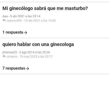
Mi ginecólogo sabrá que me masturbo?
Aaa
-
9 abr 2021 a las 23:14
arjenro300
-
10 abr 2021 a las 16:00
1 respuesta
quiero hablar con una ginecologa
jimenaa23
-
2 ago 2014 a las 20:26
ximena
-
19 may 2023 a las 02:17
7 respuestas