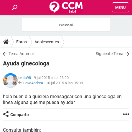
MENU
INICIO
FOROS
Foros
Adolescentes
SALUD
Tema Anterior
Siguiente Tema
Ayuda ginecologa
FAMILIA
lokita98
- 9 jul 2015 a las 23:20
NUTRICIÓN
LoveAndrea
-
10 jul 2015 a las 05:08
hola buen dia quisiera mensagear con una ginecologa en
BIENESTAR
linea alguna que me pueda ayudar
SEXUALIDAD
Compartir
GLOSARIO
Consulta también: