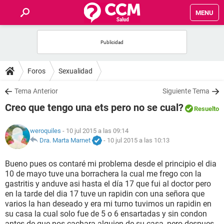
MENU
INICIO
FOROS
Foros
Sexualidad
SALUD
Tema Anterior
Siguiente Tema
Creo que tengo una ets pero no se cual?
Resuelto
FAMILIA
weroquiles
- 10 jul 2015 a las 09:14
NUTRICIÓN
Dra. Marta Marnet
-
10 jul 2015 a las 10:13
Bueno pues os contaré mi problema desde el principio el dia
BIENESTAR
10 de mayo tuve una borrachera la cual me frego con la
gastritis y anduve asi hasta el día 17 que fui al doctor pero
SEXUALIDAD
en la tarde del dia 17 tuve un rapidin con una señora que
varios la han deseado y era mi turno tuvimos un rapidin en
su casa la cual solo fue de 5 o 6 ensartadas y sin condon
GLOSARIO
antes de que nos cachara alguien de su casa, pero despues