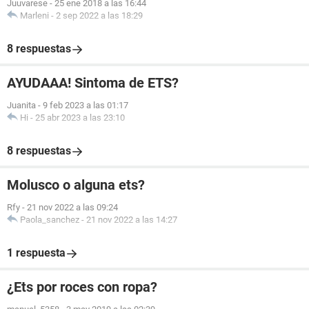
Juuvarese
-
25 ene 2018 a las 16:44
Marleni
-
2 sep 2022 a las 18:29
8 respuestas
AYUDAAA! Sintoma de ETS?
Juanita
-
9 feb 2023 a las 01:17
Hi
-
25 abr 2023 a las 23:10
8 respuestas
Molusco o alguna ets?
Rfy
-
21 nov 2022 a las 09:24
Paola_sanchez
-
21 nov 2022 a las 14:27
1 respuesta
¿Ets por roces con ropa?