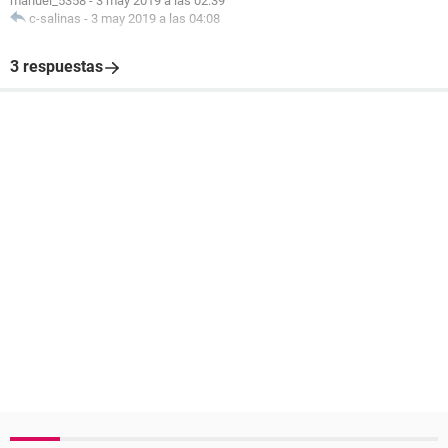
manuel_5358
-
3 may 2019 a las 02:39
c-salinas
-
3 may 2019 a las 04:08
3 respuestas