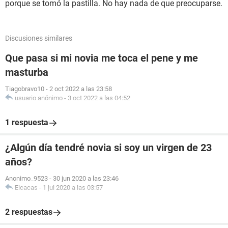
porque se tomó la pastilla. No hay nada de que preocuparse.
Discusiones similares
Que pasa si mi novia me toca el pene y me
masturba
Tiagobravo10
-
2 oct 2022 a las 23:58
usuario anónimo
-
3 oct 2022 a las 04:52
1 respuesta
¿Algún día tendré novia si soy un virgen de 23
años?
Anonimo_9523
-
30 jun 2020 a las 23:46
Elcacas
-
1 jul 2020 a las 03:57
2 respuestas