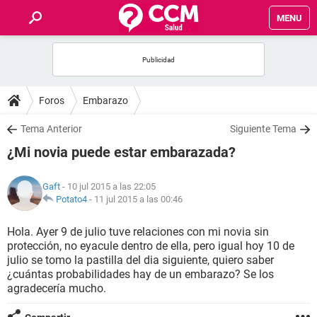
MENU
INICIO
FOROS
Foros
Embarazo
SALUD
Tema Anterior
Siguiente Tema
¿Mi novia puede estar embarazada?
FAMILIA
Gaft
- 10 jul 2015 a las 22:05
NUTRICIÓN
Potato4
-
11 jul 2015 a las 00:46
Hola. Ayer 9 de julio tuve relaciones con mi novia sin
BIENESTAR
protección, no eyacule dentro de ella, pero igual hoy 10 de
julio se tomo la pastilla del dia siguiente, quiero saber
SEXUALIDAD
¿cuántas probabilidades hay de un embarazo? Se los
agradecería mucho.
GLOSARIO