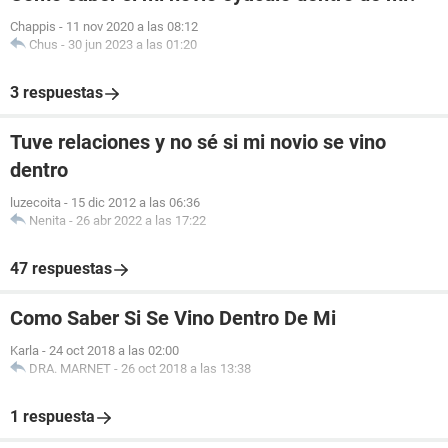
Chappis
-
11 nov 2020 a las 08:12
Chus
-
30 jun 2023 a las 01:20
3 respuestas
Tuve relaciones y no sé si mi novio se vino
dentro
luzecoita
-
15 dic 2012 a las 06:36
Nenita
-
26 abr 2022 a las 17:22
47 respuestas
Como Saber Si Se Vino Dentro De Mi
Karla
-
24 oct 2018 a las 02:00
DRA. MARNET
-
26 oct 2018 a las 13:38
1 respuesta