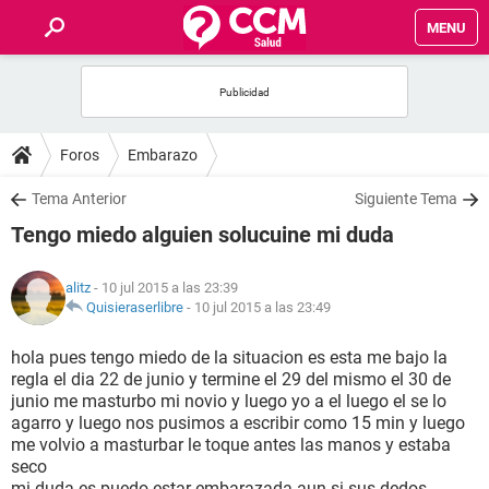
MENU
INICIO
FOROS
Foros
Embarazo
SALUD
Tema Anterior
Siguiente Tema
Tengo miedo alguien solucuine mi duda
FAMILIA
alitz
- 10 jul 2015 a las 23:39
NUTRICIÓN
Quisieraserlibre
-
10 jul 2015 a las 23:49
hola pues tengo miedo de la situacion es esta me bajo la
BIENESTAR
regla el dia 22 de junio y termine el 29 del mismo el 30 de
junio me masturbo mi novio y luego yo a el luego el se lo
SEXUALIDAD
agarro y luego nos pusimos a escribir como 15 min y luego
me volvio a masturbar le toque antes las manos y estaba
seco
GLOSARIO
mi duda es puedo estar embarazada aun si sus dedos