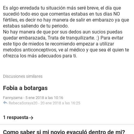
Es algo enredada tu situación más seré breve, el día que
sucedió todo eso que comentas estabas en tus días NO
fértiles, es decir no hay manera de salir en embarazo ya que
estabas saliendo de tu periodo.
No hay manera de que por sus dedos aun sucios puedas
quedar embarazada, Trata de tranquilizarte. :) Para evitar
este tipo de miedos te recomiendo empezar a utilizar
metodos anticonceptivos, ve al médico y que sea él quien te
ofrezca los más adecuados para ti.
Discusiones similares
Fobia a botargas
Fannyzama
-
5 ene 2018 a las 10:16
RebecaSoraya20
-
20 ene 2018 a las 16:25
1 respuesta
Como saber si mi novio eyaculó dentro de mi?