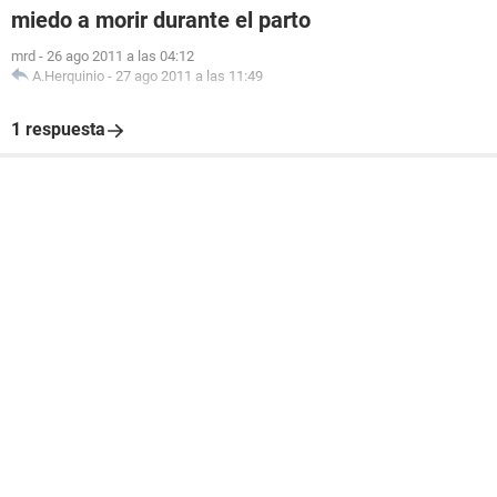
miedo a morir durante el parto
mrd
-
26 ago 2011 a las 04:12
A.Herquinio
-
27 ago 2011 a las 11:49
1 respuesta