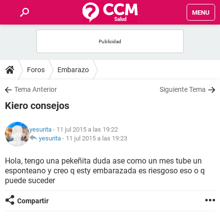
MENU
INICIO
FOROS
Foros
Embarazo
SALUD
Tema Anterior
Siguiente Tema
Kiero consejos
FAMILIA
yesurita
- 11 jul 2015 a las 19:22
NUTRICIÓN
yesurita
-
11 jul 2015 a las 19:23
Hola, tengo una pekeñita duda ase como un mes tube un
BIENESTAR
esponteano y creo q esty embarazada es riesgoso eso o q
puede suceder
SEXUALIDAD
Compartir
GLOSARIO