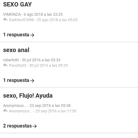
SEXO GAY
VIMONZA
-
6 ago 2018 a las 23:25
Darkbro51098
-
25 ago 2018 a las 05:03
1 respuesta
sexo anal
robertoth
-
30 jul 2016 a las 03:33
Panzita23
-
30 jul 2016 a las 05:23
1 respuesta
sexo, Flujo! Ayuda
Anonymous...
-
23 sep 2016 a las 05:38
Anonymous...
-
23 sep 2016 a las 17:50
2 respuestas