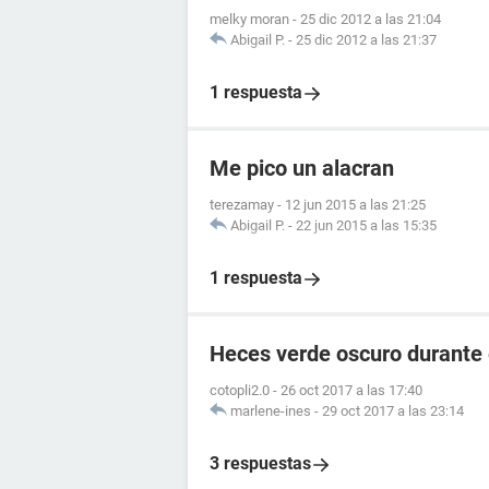
melky moran
-
25 dic 2012 a las 21:04
Abigail P.
-
25 dic 2012 a las 21:37
1 respuesta
Me pico un alacran
terezamay
-
12 jun 2015 a las 21:25
Abigail P.
-
22 jun 2015 a las 15:35
1 respuesta
Heces verde oscuro durante
cotopli2.0
-
26 oct 2017 a las 17:40
marlene-ines
-
29 oct 2017 a las 23:14
3 respuestas