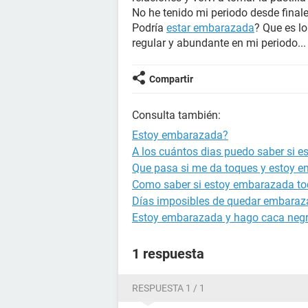
No he tenido mi periodo desde final
Podría
estar embarazada
? Que es l
regular y abundante en mi periodo...
Compartir
Consulta también:
Estoy embarazada?
A los cuántos dias puedo saber si 
Que pasa si me da toques y estoy 
Como saber si estoy embarazada to
Días imposibles de quedar embara
Estoy embarazada y hago caca neg
1 respuesta
RESPUESTA 1 / 1