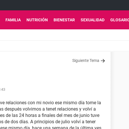
FAMILIA
NUTRICIÓN
BIENESTAR
SEXUALIDAD
GLOSARI
Siguiente Tema
0:43
tuve relaciones con mi novio ese mismo día tome la
s después volvimos a tenet relaciones y volví a
es de las 24 horas a finales del mes de junio tuve
e dos días. A principios de julio volví a tener
la ese mismo día, hace una semana de la última ves.