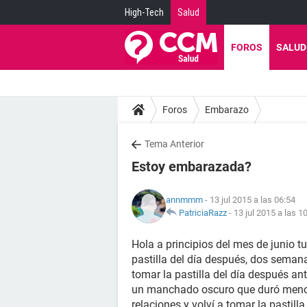
High-Tech
Salud
FOROS
SALUD
Foros
Embarazo
Tema Anterior
Estoy embarazada?
annmmm
- 13 jul 2015 a las 06:54
PatriciaRazz
-
13 jul 2015 a las 1
Hola a principios del mes de junio 
pastilla del día después, dos semana
tomar la pastilla del día después ant
un manchado oscuro que duró menos d
relaciones y volví a tomar la pastil