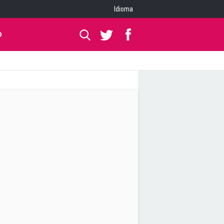
Idioma
O