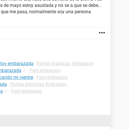
es de mayo estoy asustada y no se a que se debe...
o que me pasa, normalmente soy una persona
estoy embarazada
-
Fichas prácticas -Embarazo
embarazada
✓
-
Foro embarazo
cando mi vientre
-
Foro embarazo
zada
-
Fichas prácticas -Embarazo
ra
✓
-
Foro embarazo