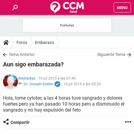
MENU
INICIO
FOROS
Foros
Embarazo
SALUD
Tema Anterior
Siguiente Tema
Aun sigo embarazada?
FAMILIA
Alejitadiaz
- 14 jul 2015 a las 01:40
NUTRICIÓN
Dr. Joseph Exebio
-
14 jul 2015 a las 02:20
Hola, tome cytotec a las 4 horas tuve sangrado y dolores
BIENESTAR
fuertes pero ya han pasado 10 horas pero a disminuido el
sangrado y no hay expulsión del feto
SEXUALIDAD
Compartir
GLOSARIO