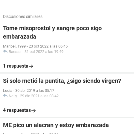
Discusiones similares
Tome misoprostol y sangre poco sigo
embarazada
Maribel_1999
-
23 oct 2022 a las 06:45
Baesss
-
31 oct 2022 a las 19:49
1 respuesta
Si solo metió la puntita, ¿sigo siendo virgen?
Lucia
-
30 abr 2019 a las 05:17
Nelly
-
29 dic 2021 a las 03:42
4 respuestas
ME pico un alacran y estoy embarazada