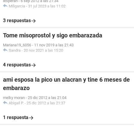
lesperan
-
6 sep 2012 a las 21:34
Miligarcia
-
31 jul 2023 a las 11:02
3 respuestas
Tome misoprostol y sigo embarazada
Mariana19_6056
-
11 nov 2019 a las 21:43
Sandra
-
20 nov 2021 a las 15:20
4 respuestas
ami esposa la pico un alacran y tine 6 meses de
embarazo
melky moran
-
25 dic 2012 a las 21:04
Abigail P.
-
25 dic 2012 a las 21:37
1 respuesta