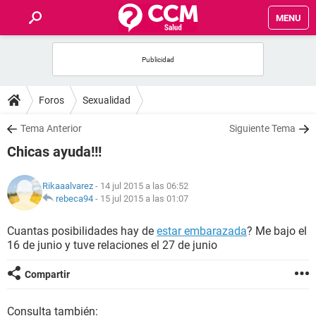
MENU
INICIO
FOROS
Foros
Sexualidad
SALUD
Tema Anterior
Siguiente Tema
Chicas ayuda!!!
FAMILIA
Rikaaalvarez
- 14 jul 2015 a las 06:52
NUTRICIÓN
rebeca94
-
15 jul 2015 a las 01:07
Cuantas posibilidades hay de
estar embarazada
? Me bajo el
BIENESTAR
16 de junio y tuve relaciones el 27 de junio
SEXUALIDAD
Compartir
GLOSARIO
Consulta también: