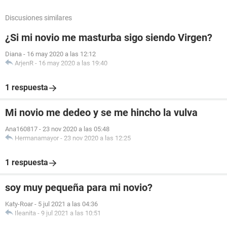
Discusiones similares
¿Si mi novio me masturba sigo siendo Virgen?
Diana
-
16 may 2020 a las 12:12
ArjenR
-
16 may 2020 a las 19:40
1 respuesta
Mi novio me dedeo y se me hincho la vulva
Ana160817
-
23 nov 2020 a las 05:48
Hermanamayor
-
23 nov 2020 a las 12:25
1 respuesta
soy muy pequeña para mi novio?
Katy-Roar
-
5 jul 2021 a las 04:36
Ileanita
-
9 jul 2021 a las 10:51