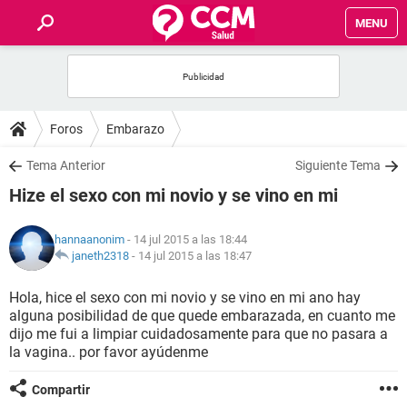
MENU
INICIO
FOROS
Foros
Embarazo
SALUD
Tema Anterior
Siguiente Tema
Hize el sexo con mi novio y se vino en mi
FAMILIA
hannaanonim
- 14 jul 2015 a las 18:44
NUTRICIÓN
janeth2318
-
14 jul 2015 a las 18:47
Hola, hice el sexo con mi novio y se vino en mi ano hay
BIENESTAR
alguna posibilidad de que quede embarazada, en cuanto me
dijo me fui a limpiar cuidadosamente para que no pasara a
SEXUALIDAD
la vagina.. por favor ayúdenme
Compartir
GLOSARIO