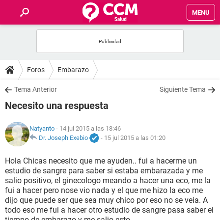
MENU
INICIO
FOROS
Foros
Embarazo
SALUD
Tema Anterior
Siguiente Tema
Necesito una respuesta
FAMILIA
Natyanto
- 14 jul 2015 a las 18:46
NUTRICIÓN
Dr. Joseph Exebio
-
15 jul 2015 a las 01:20
Hola Chicas necesito que me ayuden.. fui a hacerme un
BIENESTAR
estudio de sangre para saber si estaba embarazada y me
salio positivo, el ginecologo meando a hacer una eco, me la
SEXUALIDAD
fui a hacer pero nose vio nada y el que me hizo la eco me
dijo que puede ser que sea muy chico por eso no se veia. A
todo eso me fui a hacer otro estudio de sangre pasa saber el
GLOSARIO
tiempo de embarazo y me salio esto...