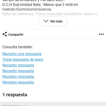
G.C.H Sub-Unidad Beta : Menor que 2 mUI/ml
metodo:Quimioluminiscencia
Valor de referencia: Como marcador oncológico: menor o
igual a 5
Ver más
Mujer adulta : hasta 5 : Negativo
de 5 a 25 : dudoso. Mayor de 25: Positivo
Mujer Embarazada :
Compartir
Edad Gestación Valores Esperados (mUI/ mL)
2-4 semanas 39.1-8388
Consulta también:
5-6 semanas 861-88769
6-8 semanas 8636-218085
Necesito una respuesta
8-10 semanas 18700-244467
Triple respuesta de lewis
10-12 semanas 23143-181899
Necesito respuesta
13-27 semanas 6303-97171
28-40 semanas 4360-74883 mUI/ml
Necesito respuesta
Necesito respuesta
Necesito respuesta
1 respuesta